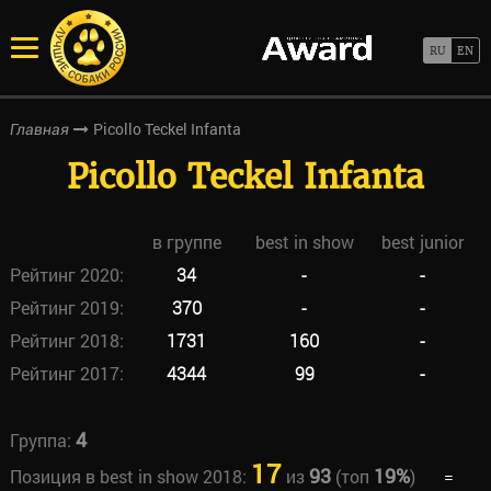
Picollo Teckel Infanta
Главная
Picollo Teckel Infanta
в группе
best in show
best junior
Рейтинг 2020:
34
-
-
Рейтинг 2019:
370
-
-
Рейтинг 2018:
1731
160
-
Рейтинг 2017:
4344
99
-
4
Группа:
17
93
19%
Позиция в best in show 2018:
из
(топ
)
=