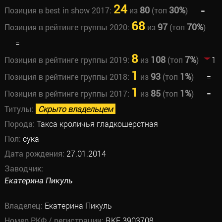
24
80
30%
Позиция в best in show 2017:
из
(топ
)
=
68
97
70%
Позиция в рейтинге группы 2020:
из
(топ
)
=
8
108
7%
Позиция в рейтинге группы 2019:
из
(топ
)
1
1
93
1%
Позиция в рейтинге группы 2018:
из
(топ
)
=
1
85
1%
Позиция в рейтинге группы 2017:
из
(топ
)
=
Титулы:
Скрыто владельцем
Порода:
Такса кроличья гладкошерстная
Пол:
сука
Дата рождения:
27.01.2014
Заводчик:
Екатерина Пикуль
Владелец:
Екатерина Пикуль
Номер РКФ / регистрации:
RKF 3903708