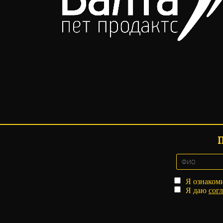
Я ознаком
Я даю
согл