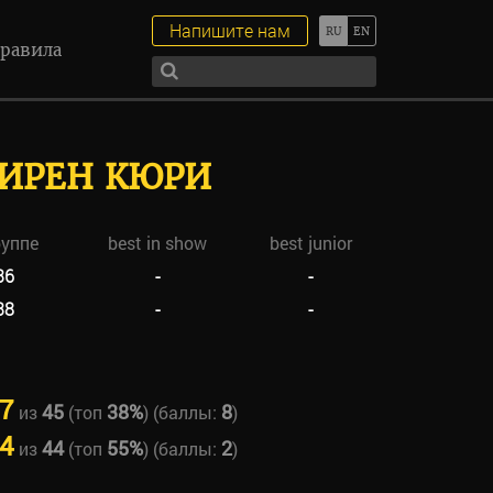
Напишите нам
равила
 ИРЕН КЮРИ
руппе
best in show
best junior
36
-
-
38
-
-
7
45
38%
8
из
(топ
) (баллы:
)
4
44
55%
2
из
(топ
) (баллы:
)