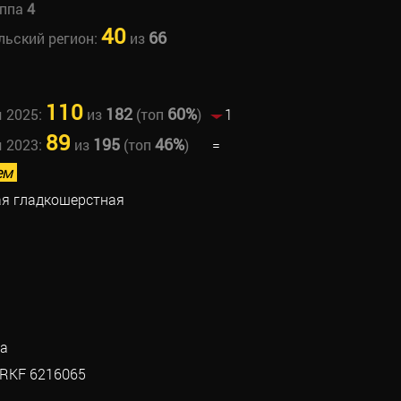
уппа
4
40
66
льский регион:
из
110
182
60%
ы 2025:
из
(топ
)
1
89
195
46%
ы 2023:
из
(топ
)
=
ем
я гладкошерстная
на
RKF 6216065