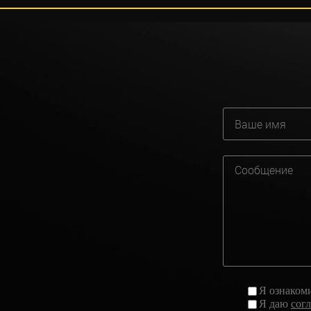
Я ознаком
Я даю
сог