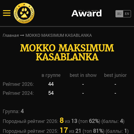
MOKKO MAKSIMUM KASABLANKA
Главная
MOKKO MAKSIMUM
KASABLANKA
в группе
best in show
best junior
Рейтинг 2026:
44
-
-
Рейтинг 2024:
54
-
-
4
Группа:
8
13
62%
4
Породный рейтинг 2026:
из
(топ
) (баллы:
)
17
21
81%
1
Породный рейтинг 2025:
из
(топ
) (баллы:
)