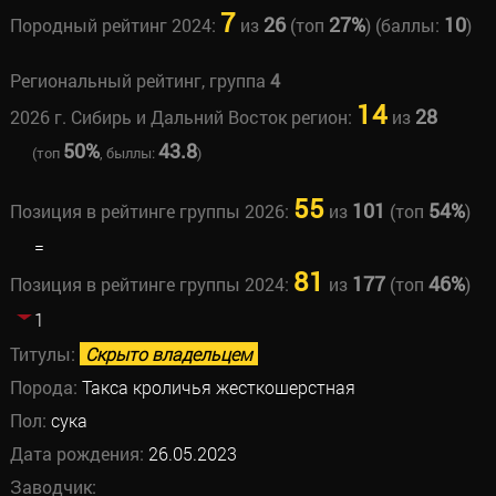
7
26
27%
10
Породный рейтинг 2024:
из
(топ
) (баллы:
)
Региональный рейтинг, группа
4
14
28
2026 г. Сибирь и Дальний Восток регион:
из
50%
43.8
(топ
, быллы:
)
55
101
54%
Позиция в рейтинге группы 2026:
из
(топ
)
=
81
177
46%
Позиция в рейтинге группы 2024:
из
(топ
)
1
Титулы:
Скрыто владельцем
Порода:
Такса кроличья жесткошерстная
Пол:
сука
Дата рождения:
26.05.2023
Заводчик: