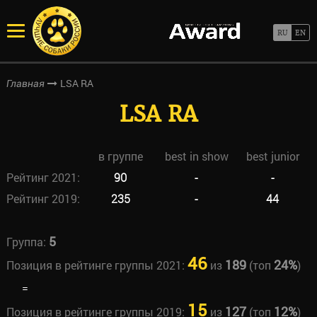
LSA RA
Главная
LSA RA
в группе
best in show
best junior
Рейтинг 2021:
90
-
-
Рейтинг 2019:
235
-
44
5
Группа:
46
189
24%
Позиция в рейтинге группы 2021:
из
(топ
)
=
15
127
12%
Позиция в рейтинге группы 2019:
из
(топ
)