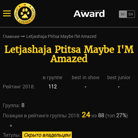
Letjashaja Ptitsa Maybe I'M Amazed
Главная
Letjashaja Ptitsa Maybe I'M
Amazed
в группе
best in show
best junior
Рейтинг 2018:
112
-
-
8
Группа:
24
88
27%
Позиция в рейтинге группы 2018:
из
(топ
)
=
Титулы:
Скрыто владельцем