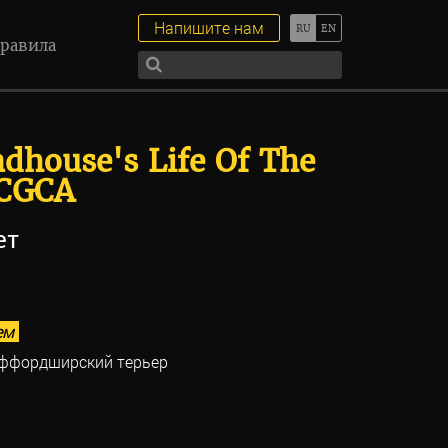
Напишите нам
равила
house's Life Of The
 CGCA
ет
ем
аффордширский терьер