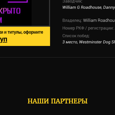
Заводчик:
William G Roadhouse, Dann
Владелец:
William Roadhous
Номер РКФ / регистрации:
ки и титулы, оформите
Список побед:
уп
3 место, Westminster Dog Sh
НАШИ ПАРТНЕРЫ