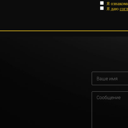
Я ознаком
Я даю
согл