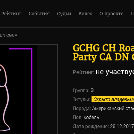
Рейтинг
События
Судьи
Видео
О проекте
П
A DN CGCA
GCHG CH Road
Party CA DN
не участву
Рейтинг:
3
Группа:
Титулы:
Скрыто владельц
Порода:
Американский ст
Пол:
кобель
Дата рождения:
28.12.2017