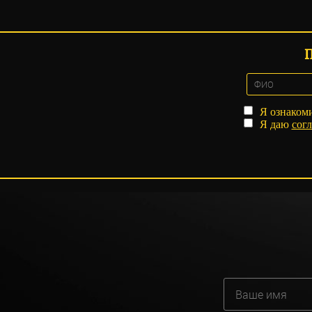
Я ознаком
Я даю
согл