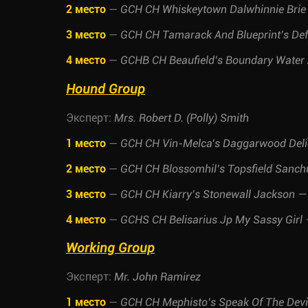
2 место
—
GCH CH Whiskeytown Dalwhinnie Brie 
3 место
—
GCH CH Tamarack And Blueprint’s De
4 место
—
GCHB CH Beaufield’s Boundary Water
Hound Group
Эксперт:
Mrs. Robert D. (Polly) Smith
1 место
—
GCH CH Vin-Melca’s Daggarwood Del
2 место
—
GCH CH Blossomhil’s Topsfield Sanchu
3 место
—
GCH CH Kiarry’s Stonewall Jackson
4 место
—
GCHS CH Belisarius Jp My Sassy Gir
Working Group
Эксперт:
Mr. John Ramirez
1 место
—
GCH CH Mephisto’s Speak Of The Devi