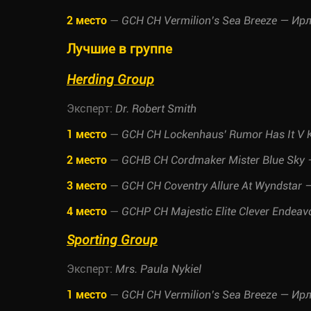
2 место
—
GCH CH Vermilion’s Sea Breeze — Ир
Лучшие в группе
Herding Group
Эксперт:
Dr. Robert Smith
1 место
—
GCH CH Lockenhaus’ Rumor Has It V
2 место
—
GCHB CH Cordmaker Mister Blue Sky
3 место
—
GCH CH Coventry Allure At Wyndsta
4 место
—
GCHP CH Majestic Elite Clever Endea
Sporting Group
Эксперт:
Mrs. Paula Nykiel
1 место
—
GCH CH Vermilion’s Sea Breeze — Ир