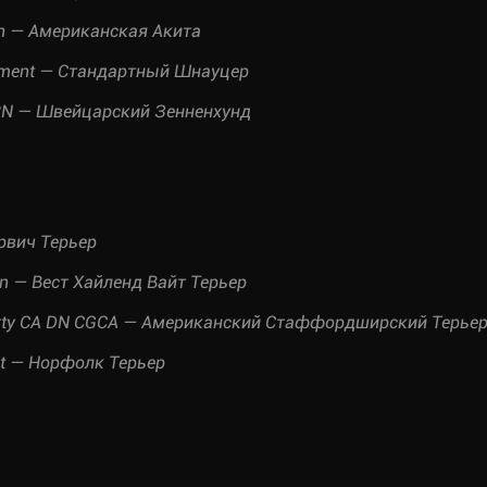
yth — Американская Акита
oment — Стандартный Шнауцер
D RN — Швейцарский Зенненхунд
орвич Терьер
on — Вест Хайленд Вайт Терьер
Party CA DN CGCA — Американский Стаффордширский Терье
et — Норфолк Терьер