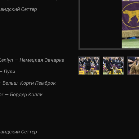
ландский Сеттер
 Kenlyn — Немецкая Овчарка
 — Пули
r — Вельш Корги Пемброк
vor — Бордер Колли
ландский Сеттер