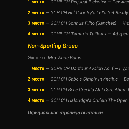
1 место
—
GCHB CH Pequest Pickwick — Пекине
2 место
—
GCH CH Hill Country’s Let’s Get Rea
3 место
—
GCH CH Sonnus Filho (Sanchez) — Ч
4 место
—
GCHB CH Tamarin Tailback — Аффен
Non-Sporting Group
Эксперт:
Mrs. Anne Bolus
1 место
—
GCHB CH Danfour Avalon As If — П
2 место
—
GCH CH Sabe’s Simply Invincible — Б
3 место
—
GCH CH Belle Creek’s All I Care Abou
4 место
—
GCH CH Haloridge’s Cruisin The Ope
Официальная страница выставки