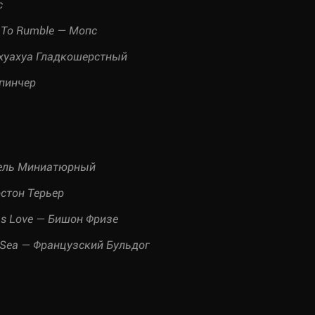
с
dy To Rumble — Мопс
ихуахуа Гладкошерстный
пинчер
удель Миниатюрный
остон Терьер
t Is Love — Бишон Фризе
n Sea — Французский Бульдог