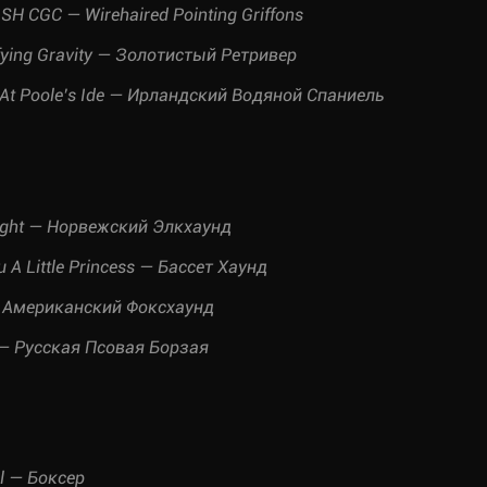
SH CGC — Wirehaired Pointing Griffons
fying Gravity — Золотистый Ретривер
 At Poole’s Ide — Ирландский Водяной Спаниель
ight — Норвежский Элкхаунд
 A Little Princess — Бассет Хаунд
 — Американский Фоксхаунд
l — Русская Псовая Борзая
l — Боксер