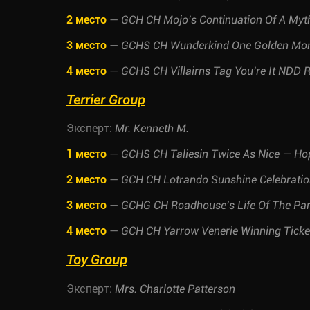
2 место
—
GCH CH Mojo’s Continuation Of A M
3 место
—
GCHS CH Wunderkind One Golden M
4 место
—
GCHS CH Villairns Tag You’re It ND
Terrier Group
Эксперт:
Mr. Kenneth M.
1 место
—
GCHS CH Taliesin Twice As Nice — Н
2 место
—
GCH CH Lotrando Sunshine Celebrati
3 место
—
GCHG CH Roadhouse’s Life Of The 
4 место
—
GCH CH Yarrow Venerie Winning Tick
Toy Group
Эксперт:
Mrs. Charlotte Patterson