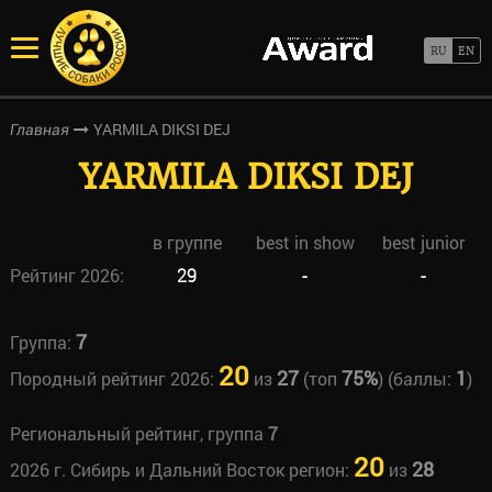
YARMILA DIKSI DEJ
Главная
YARMILA DIKSI DEJ
в группе
best in show
best junior
Рейтинг 2026:
29
-
-
7
Группа:
20
27
75%
1
Породный рейтинг 2026:
из
(топ
) (баллы:
)
Региональный рейтинг, группа
7
20
28
2026 г. Сибирь и Дальний Восток регион:
из