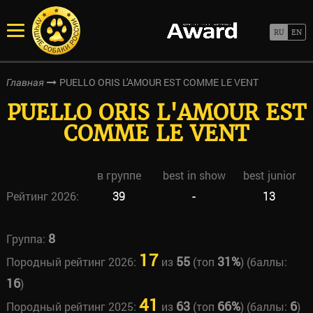
PUELLO ORIS L'AMOUR EST COMME LE VENT
Главная
PUELLO ORIS L'AMOUR EST
COMME LE VENT
в группе
best in show
best junior
Рейтинг 2026:
39
-
13
8
Группа:
17
55
31%
Породный рейтинг 2026:
из
(топ
) (баллы:
16
)
41
63
66%
6
Породный рейтинг 2025:
из
(топ
) (баллы:
)