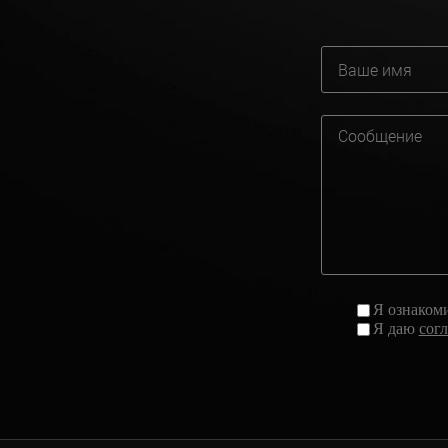
Я ознаком
Я даю
сог