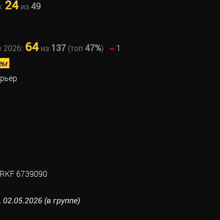
24
49
н:
из
64
137
47%
ы 2026:
из
(топ
)
1
ем
ерьер
RKF 6739090
 02.05.2026 (в группе)