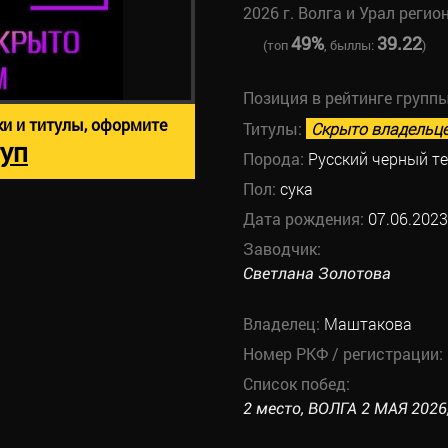
2026 г. Волга и Урал регио
49%
39.22
(топ
, быллы:
)
Позиция в рейтинге групп
ки и титулы, оформите
Титулы:
Скрыто владельц
уп
Порода:
Русский черный т
Пол:
сука
Дата рождения:
07.06.2023
Заводчик:
Светлана Золотова
Владелец:
Маштакова
Номер РКФ / регистрации:
Список побед:
2 место, ВОЛГА 2 МАЯ 2026,