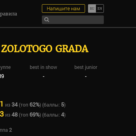
Напишите нам
равила
 ZOLOTOGO GRADA
руппе
best in show
best junior
39
-
-
1
34
62%
5
из
(топ
) (баллы:
)
3
48
69%
4
из
(топ
) (баллы:
)
уппа
2