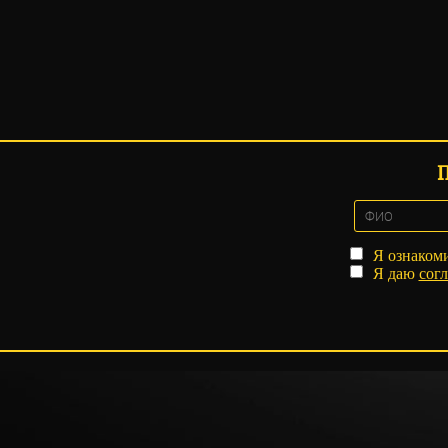
Я ознаком
Я даю
согл