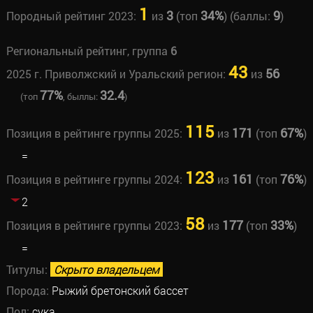
1
3
34%
9
Породный рейтинг 2023:
из
(топ
) (баллы:
)
Региональный рейтинг, группа
6
43
56
2025 г. Приволжский и Уральский регион:
из
77%
32.4
(топ
, быллы:
)
115
171
67%
Позиция в рейтинге группы 2025:
из
(топ
)
=
123
161
76%
Позиция в рейтинге группы 2024:
из
(топ
)
2
58
177
33%
Позиция в рейтинге группы 2023:
из
(топ
)
=
Титулы:
Скрыто владельцем
Порода:
Рыжий бретонский бассет
Пол:
сука