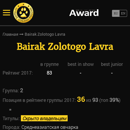
Bairak Zolotogo Lavra
Главная
Bairak Zolotogo Lavra
в группе
best in show
best junior
Рейтинг 2017:
83
-
-
2
Группа:
36
93
39%
Позиция в рейтинге группы 2017:
из
(топ
)
=
Титулы:
Скрыто владельцем
Порода:
Среднеазиатская овчарка