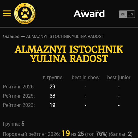
ALMAZNYI ISTOCHNIK YULINA RADOST
Главная
ALMAZNYI ISTOCHNIK
YULINA RADOST
в группе
best in show
best junior
Рейтинг 2026:
29
-
-
Рейтинг 2025:
38
-
-
Рейтинг 2023:
19
-
-
5
Группа:
19
25
76%
2
Породный рейтинг 2026:
из
(топ
) (баллы:
)