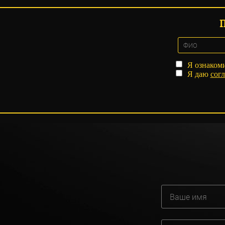
Я ознаком
Я даю
согл