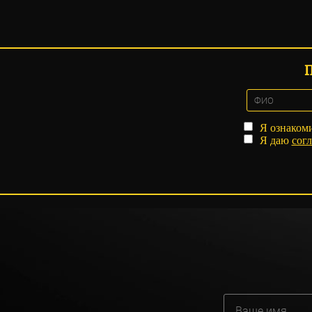
Я ознаком
Я даю
согл