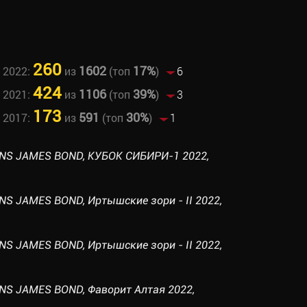
260
1602
17%
 2022:
из
(топ
)
6
424
1106
39%
 2021:
из
(топ
)
3
173
591
30%
 2017:
из
(топ
)
1
NS JAMES BOND, КУБОК СИБИРИ-1 2022,
S JAMES BOND, Иртышские зори - II 2022,
S JAMES BOND, Иртышские зори - II 2022,
NS JAMES BOND, Фаворит Алтая 2022,