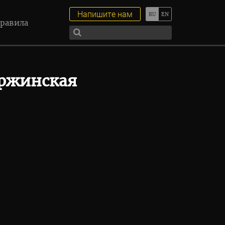
Напишите нам
равила
уржинская