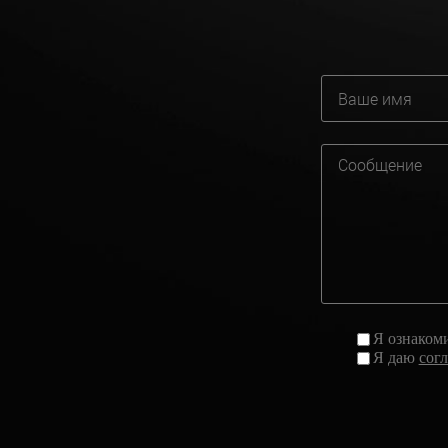
Я ознаком
Я даю
сог