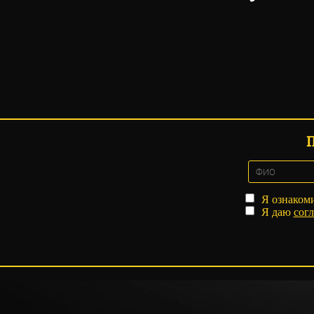
Я ознаком
Я даю
согл