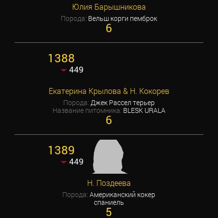
Юлия Барышникова
Порода:
Вельш корги пемброк
6
1388
449
Екатерина Крылова & Н. Кокорев
Порода:
Джек Рассел терьер
Название питомника:
BLESK URALA
6
1389
449
Н. Поздеева
Порода:
Американский кокер
спаниель
5