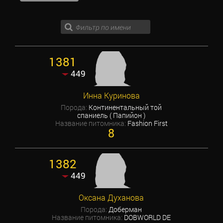
1381
449
Инна Куринова
Порода:
Континентальный той
спаниель ( Папийон )
Название питомника:
Fashion First
8
1382
449
Оксана Духанова
Порода:
Доберман
Название питомника:
DOBWORLD DE