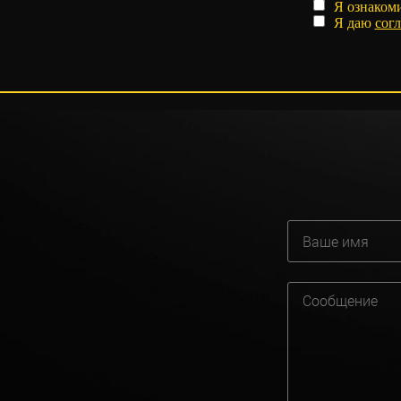
Я ознаком
Я даю
согл