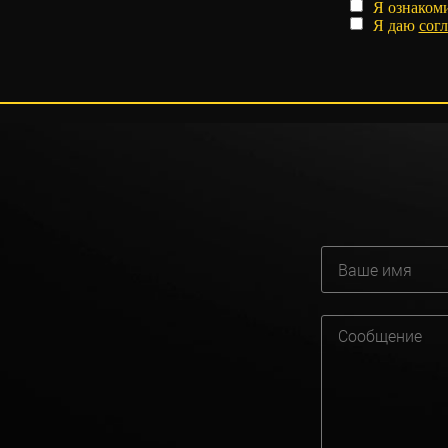
Я ознаком
Я даю
согл