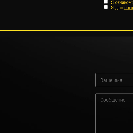
Я ознаком
Я даю
согл