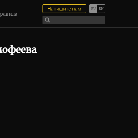
Напишите нам
равила
мофеева