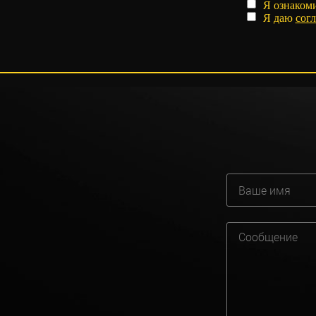
Я ознаком
Я даю
согл