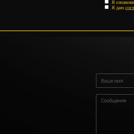
Я ознаком
Я даю
согл