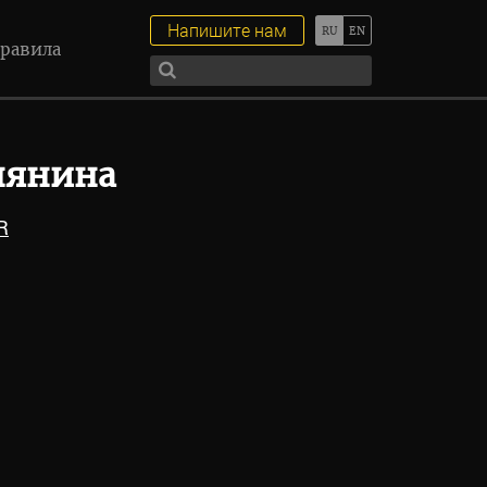
Напишите нам
равила
нянина
R