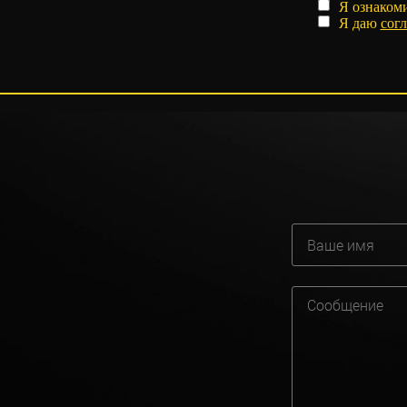
Я ознаком
Я даю
согл