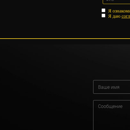
Я ознаком
Я даю
согл