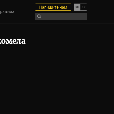
Напишите нам
равила
комела