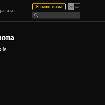
Напишите нам
равила
рова
ella