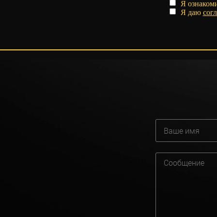
Я ознаком
Я даю
согл