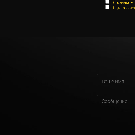
Я ознаком
Я даю
согл