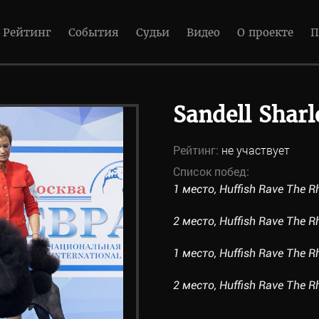
Рейтинг
События
Судьи
Видео
О проекте
П
Sandell Sharl
Рейтинг:
не участвует
Список побед:
1 место, Huffish Rave The R
2 место, Huffish Rave The R
1 место, Huffish Rave The R
2 место, Huffish Rave The R