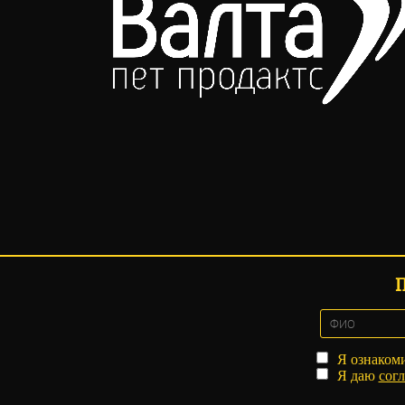
Я ознаком
Я даю
согл