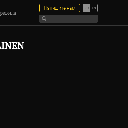
Напишите нам
равила
AINEN