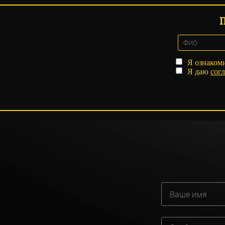
Я ознаком
Я даю
согл