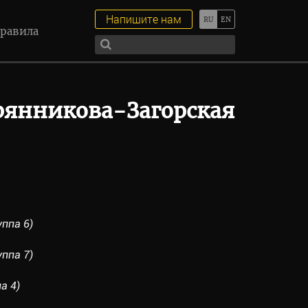
Напишите нам
равила
рянникова-Загорская
ппа 6)
ппа 7)
а 4)