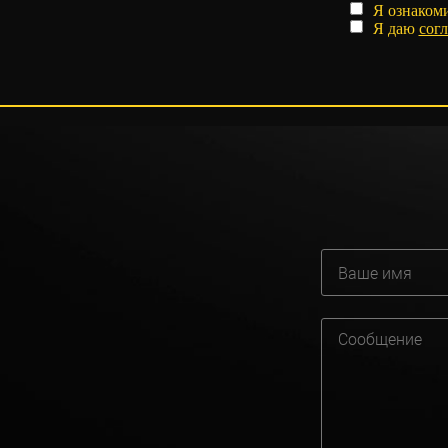
Я ознаком
Я даю
согл