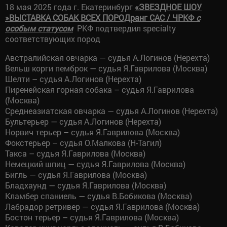
18 мая 2025 года г. Екатеринбург
«ЗВЕЗДНОЕ ШОУ
»
ВЫСТАВКА СОБАК ВСЕХ ПОРОД
ранг САС / ЧРКФ
с
особым статусом
РКФ подтвердил specialty
соответствующих пород
Австралийская овчарка — судья А.Логинов (Нерехта)
Вельш корги пемброк — судья Я.Гаврилова (Москва)
Шелти – судья А.Логинов (Нерехта)
Пиренейская горная собака – судья Я.Гаврилова
(Москва)
Среднеазиатская овчарка — судья А.Логинов (Нерехта)
Бультерьер — судья А.Логинов (Нерехта)
Норвич терьер – судья Я.Гаврилова (Москва)
Фокстерьер – судья О.Малкова (Н-Тагил)
Такса – судья Я.Гаврилова (Москва)
Немецкий шпиц — судья Я.Гаврилова (Москва)
Бигль — судья Я.Гаврилова (Москва)
Бладхаунд — судья Я.Гаврилова (Москва)
Кламбер спаниель — судья В.Бобикова (Москва)
Лабрадор ретривер — судья Я.Гаврилова (Москва)
Бостон терьер – судья Я.Гаврилова (Москва)