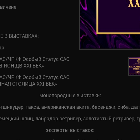
вичене
 В ВЫСТАВКАХ:
да
САС/ЧРКФ Особый Статус САС
ЕГИОН ДВ XXI ВЕК»
САС/ЧРКФ Особый Статус САС
ЧНАЯ СТОЛИЦА XXI ВЕК»
монопородные выставки:
ргшнауцер, такса, американская акита, басенджи, сиба, дал
емецкий шпиц, лабрадор ретривер, золотистый ретривер, 
эксперты выставок: