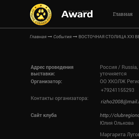
Главная
ВОСТОЧНАЯ СТОЛИЦА XXI В
Главная
События
Адрес проведения
Россия / Russia
выставки:
уточняется
Организатор:
ОО ХКОЛЖ Реги
+79241155293
Контакты организатора:
rizho2008@mail.
Сайт клуба
http://clubregion
Юлия Олькова
Маргарита Луго