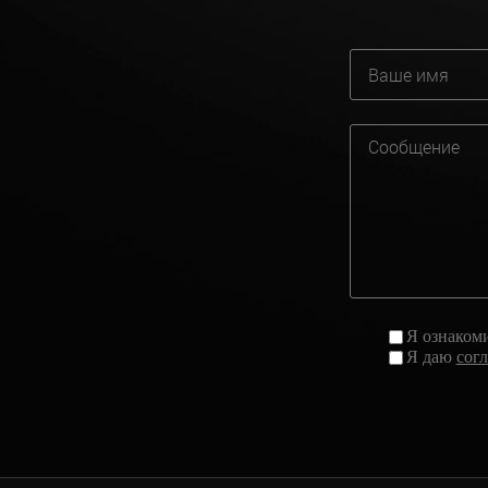
Я ознаком
Я даю
сог