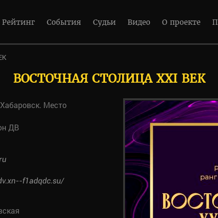
Рейтинг
События
Судьи
Видео
О проекте
П
ЕК
ВОСТОЧНАЯ СТОЛИЦА XXI ВЕК
, Хабаровск. Место
он ДВ
ru
dv.xn--f1adqdc.su/
вская