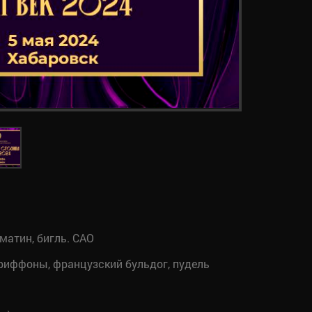
матин, бигль. CАО
гриффоны, французский бульдог, пудель