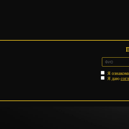
Я ознаком
Я даю
согл