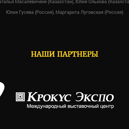
аталья Масалевичене (Казахстан), Юлия Олькова (Казахста
Юлия Гусева (Россия), Маргарита Луговская (Россия)
НАШИ ПАРТНЕРЫ