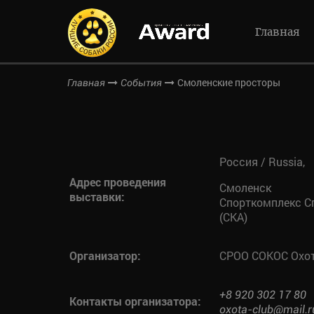
Главная
Смоленские просторы
Главная
События
Россия / Russia,
Адрес проведения
Смоленск
выставки:
Спорткомплекс С
(СКА)
Организатор:
СРОО СОКОС Охо
+8 920 302 17 80
Контакты организатора:
oxota-club@mail.r