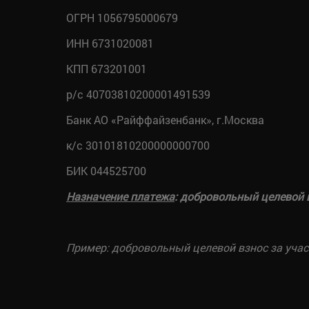
ОГРН 1056795000679
ИНН 6731020081
КПП 673201001
р/с 40703810200001491539
Банк АО «Райффайзенбанк», г.Москва
к/с 30101810200000000700
БИК 044525700
Назначение платежа
: добровольный целевой в
Пример: добровольный целевой взнос за участ