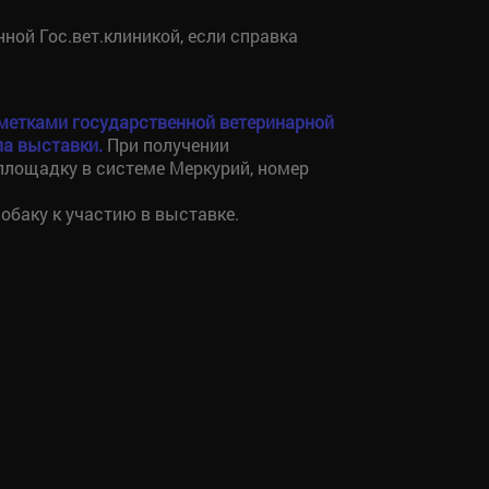
ной Гос.вет.клиникой, если справка
метками государственной ветеринарной
ала выставки.
При получении
площадку в системе Меркурий, номер
обаку к участию в выставке.