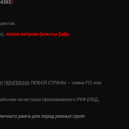
)
34383
ментов:
),-
копия метрики (классы
Беби-
м
)
ЧЕМПИОНА
ЛЮБОЙ СТРАНЫ – члена FCI или
рабочим качествам признаваемого РКФ (ОКД,
личного ранга для пород разных групп