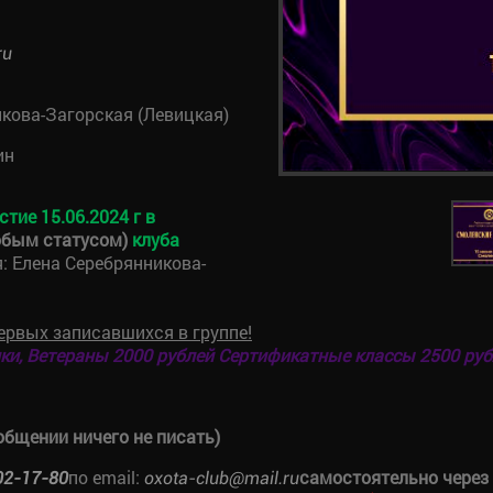
ru
кова-Загорская (Левицкая)
ин
тие 15.06.2024 г в
обым статусом)
клуба
: Елена Серебрянникова-
ервых записавшихся в группе!
ки, Ветераны 2000 рублей
Сертификатные классы 2500 руб
общении ничего не писать)
по email:
самостоятельно через
02-17-80
oxota-club@mail.ru