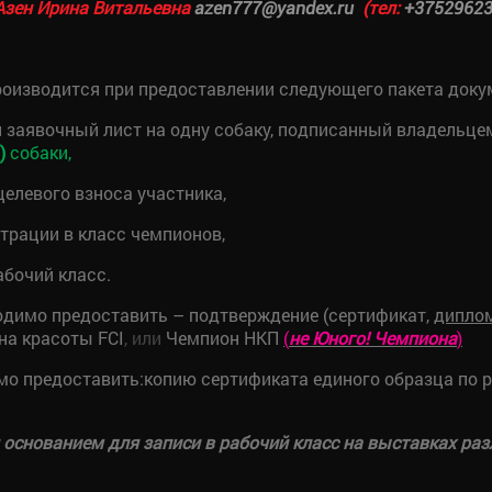
Азен Ирина Витальевна
(тел:
azen777@yandex.ru
+3752962
роизводится при предоставлении следующего пакета доку
 заявочный лист на одну собаку, подписанный владельцем
)
собаки,
целевого взноса участника,
трации в класс чемпионов,
абочий класс.
одимо предоставить – подтверждение (сертификат,
дипло
на красоты FCI
, или
Чемпион НКП
(
не Юного! Чемпиона
)
мо предоставить:копию сертификата единого образца по 
снованием для записи в рабочий класс на выставках раз