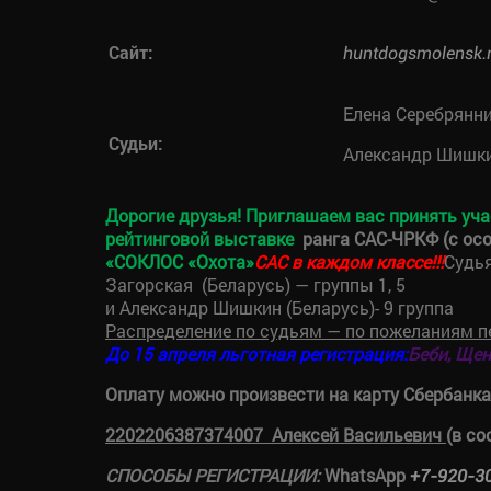
Сайт:
huntdogsmolensk.
Елена Серебрянни
Судьи:
Александр Шишк
Дорогие друзья! Приглашаем вас принять учас
рейтинговой выставке
ранга САС-ЧРКФ (с ос
«СОКЛОС «Охота»
САС в каждом классе!!!
Судья
Загорская (Беларусь) — группы 1, 5
и Александр Шишкин (Беларусь)- 9 группа
Распределение по судьям — по пожеланиям п
До 15 апреля льготная регистрация:
Беби, Щен
Оплату можно произвести на карту Сбербанка
2202206387374007 Алексей Васильевич
(в со
СПОСОБЫ РЕГИСТРАЦИИ:
WhatsApp
+7-920-3