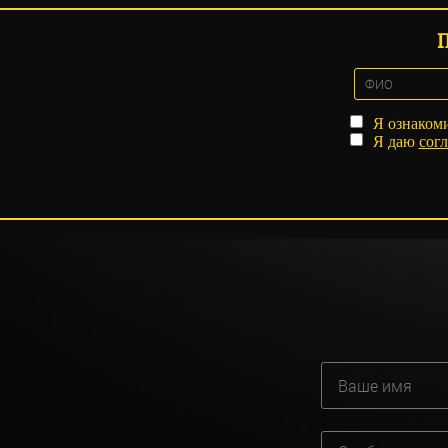
Я ознаком
Я даю
согл