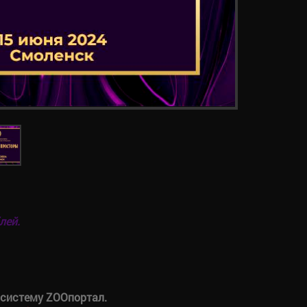
лей.
 систему ZOOпортал.