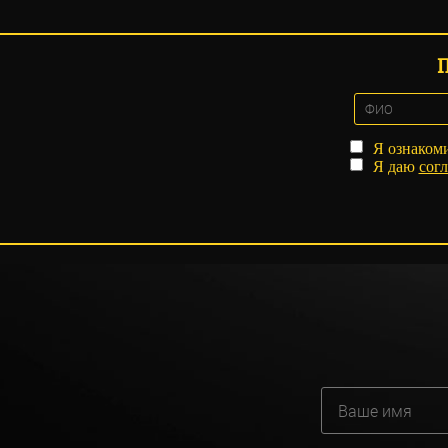
Я ознаком
Я даю
согл