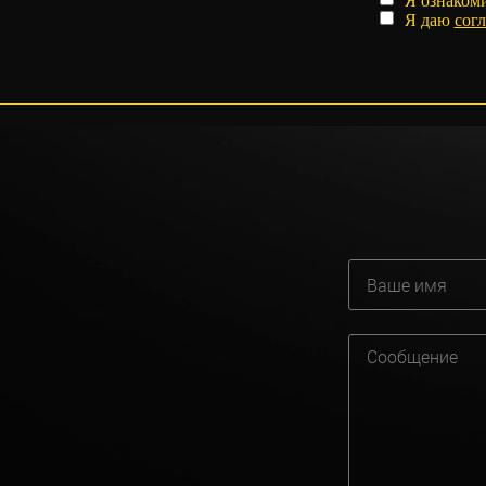
Я ознаком
Я даю
согл