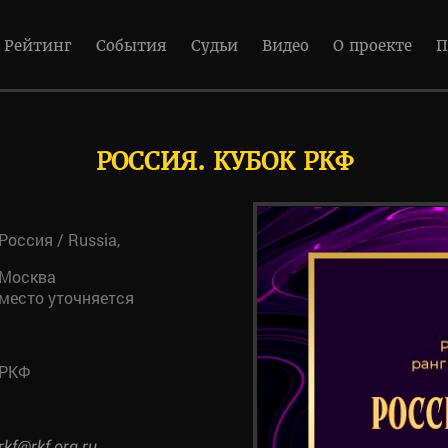
Рейтинг
События
Судьи
Видео
О проекте
П
РОССИЯ. КУБОК РКФ
Россия / Russia,
Москва
место уточняется
РКФ
rkf@rkf.org.ru