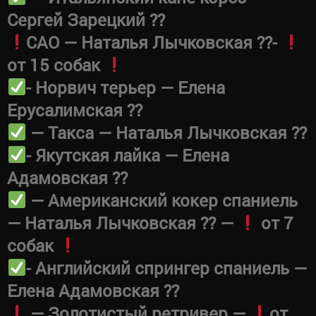
Сергей Зарецкий ??
САО — Наталья Лычковская ??-
от 15 собак
- Норвич терьер — Елена
Ерусалимская ??
— Такса — Наталья Лычковская ??
- Якутская лайка — Елена
Адамовская ??
— Американский кокер спаниель
— Наталья Лычковская ?? —
от 7
собак
- Английский спрингер спаниель —
Елена Адамовская ??
— Золотистый ретривер —
от