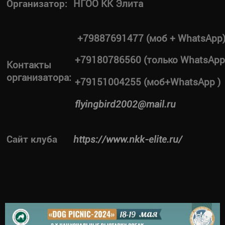
Организатор:
НГОО КК Элита
+79887691477 (моб + WhatsApp
+79180786560 (только WhatsApp
Контакты
организатора:
+79151004255 (моб+WhatsApp )
flyingbird2002@mail.ru
Сайт клуба
https://www.nkk-elite.ru/