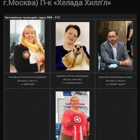
г.Москва) П-к «Хелада Хилл’л»