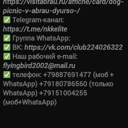
https://visitabrau.ru/affiche/card/dog-
picnic-v-abrau-dyurso-/
Telegram-канал:
https://t.me/nkkelite
Группа WhatsApp:
ВК:
https://vk.com/club224026322
Наш рабочий e-mail:
flyingbird2002@mail.ru
телефон: +79887691477 (моб +
WhatsApp) +79180786560 (только
WhatsApp) +79151004255
(моб+WhatsApp)