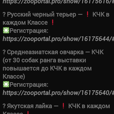
https://zooportal.pro/show/16175616/
? Русский черный терьер —
КЧК в
каждом Классе
Регистрация:
https://zooportal.pro/show/16175644/
? Среднеазиатская овчарка — КЧК
(от 30 собак ранга выставки
повышается до КЧК в каждом
Классе)
Регистрация:
https://zooportal.pro/show/16175640/
? Якутская лайка —
КЧК в каждом
Классе