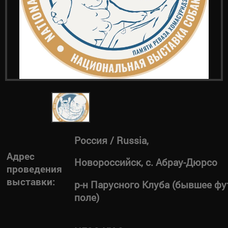
Россия / Russia,
Адрес
Новороссийск, с. Абрау-Дюрсо
проведения
выставки:
р-н Парусного Клуба (бывшее ф
поле)