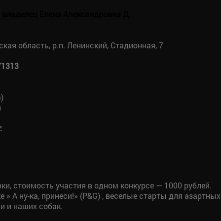
 владелец Елена Александровна Д.
кая область, р.п. Ленинский, Стадионная, 7
71313
)
)
:
ки, стоимость участия в одном конкурсе — 1000 рублей.
 » А ну-ка, принеси!» (P&G) , веселые старты для азартны
и и наших собак.