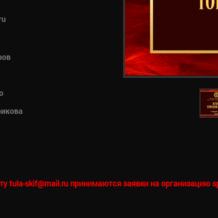
ru
ров
о
рикова
у tula-skif@mail.ru принимаются заявки на организацию s