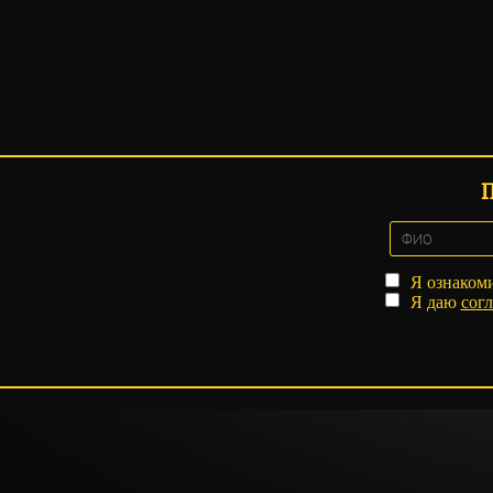
Я ознаком
Я даю
согл