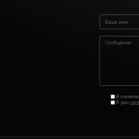
Я ознаком
Я даю
сог