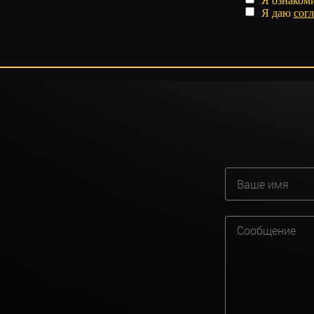
Я ознаком
Я даю
согл