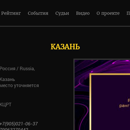
Рейтинг
События
Судьи
Видео
О проекте
П
КАЗАНЬ
Россия / Russia,
Казань
место уточняется
КЦРТ
+7(905)021-06-37
79063270442