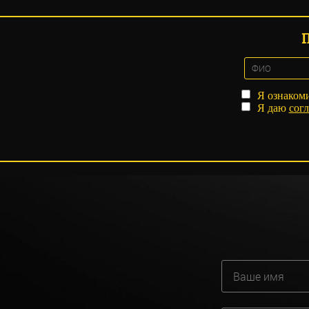
Я ознаком
Я даю
согл