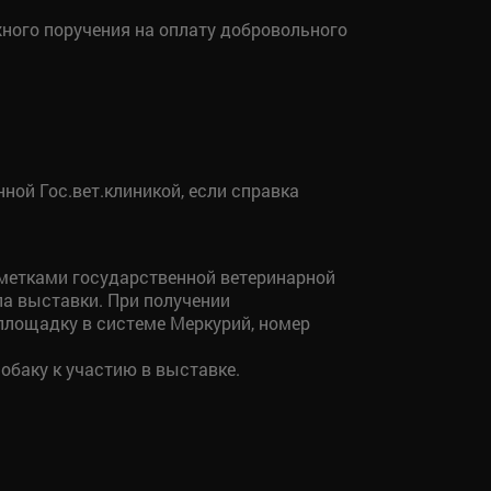
жного поручения на оплату добровольного
ной Гос.вет.клиникой, если справка
метками государственной ветеринарной
ла выставки. При получении
площадку в системе Меркурий, номер
обаку к участию в выставке.