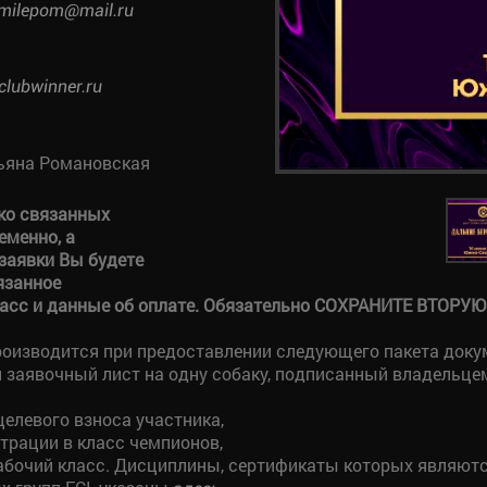
milepom@mail.ru
clubwinner.ru
ьяна Романовская
ько связанных
еменно, а
заявки Вы будете
язанное
ласс и данные об оплате. Обязательно СОХРАНИТЕ ВТОРУЮ
роизводится при предоставлении следующего пакета доку
 заявочный лист на одну собаку, подписанный владельцем
целевого взноса участника,
трации в класс чемпионов,
абочий класс. Дисциплины, сертификаты которых являютс