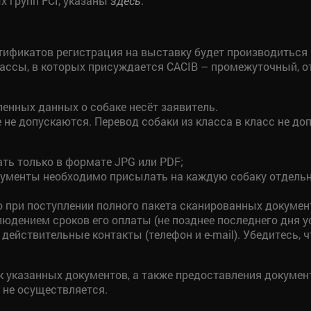
х групп FCI, указаны
.
здесь
ификатов регистрация на выставку будет производиться 
ассы, в которых присуждается CACIB – промежуточный, о
енных данных о собаке несёт заявитель.
не допускаются. Перевод собаки из класса в класс не доп
ть только в формате JPG или PDF;
документы необходимо присылать на каждую собаку отдель
о при поступлении полного пакета сканированных докумен
людением сроков его оплаты (не позднее последнего дня у
 действительные контакты (телефон и e-mail). Убедитесь
к указанных документов, а также предоставления докуме
 не осуществляется.