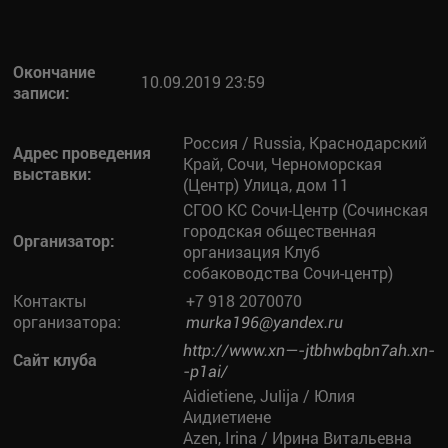
Окончание
10.09.2019 23:59
записи:
Россия / Russia, Краснодарский
Адрес проведения
Край, Сочи, Черноморская
выставки:
(Центр) Улица, дом 11
СГОО КС Сочи-Центр (Сочинская
городская общественная
Организатор:
организация Клуб
собаководства Сочи-центр)
Контакты
+7 918 2070070
организатора:
murka196@yandex.ru
http://www.xn—-jtbhwbqbn7ah.xn-
Сайт клуба
-p1ai/
Aidietiene, Julija / Юлия
Аидиетиене
Azen, Irina / Ирина Витальевна