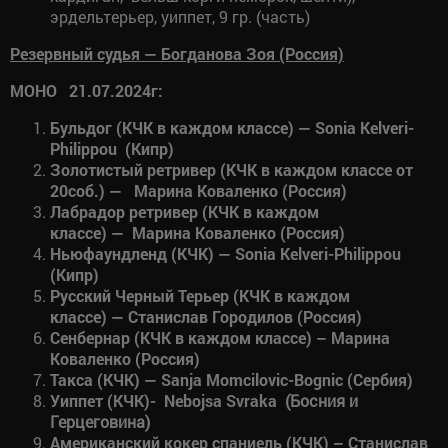
эрдельтерьер, уиппет, 9 гр. (часть)
Резервный судья — Богданова Зоя (Россия)
МОНО 21.07.2024г
:
Бульдог (КЧК в каждом классе) — Sonia Kelveri-
Philippou (Кипр)
Золотистый ретривер (КЧК в каждом классе от
20соб.) —
Марина Коваленко (
Россия
)
Лабрадор ретривер (КЧК в каждом
классе) —
Марина Коваленко (
Россия
)
Ньюфаундленд (КЧК) — Sonia Kelveri-Philippou
(Кипр)
Русский Черный Терьер (КЧК в каждом
классе) — Станислав Городилов (Россия)
Сенбернар (КЧК в каждом классе) – Марина
Коваленко (Россия)
Такса (КЧК) —
Sanja
Momcilovic-Bognic (Сербия)
Уиппет (КЧК)-
Nebojsa Svraka
(Босния и
Герцеговина)
Американский кокер спаниель (КЧК) – Станислав