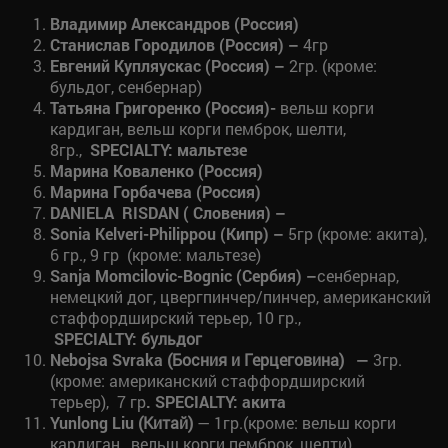
Владимир Александров (
Россия
)
Станислав Городилов (
Россия
) –
4гр
Евгений Купляускас (
Россия
)
–
2гр. (кроме:
бульдог, сенбернар)
Татьяна Григоренко (
Россия
)-
вельш корги
кардиган, вельш корги пемброк, шелти,
8гр.,
SPECIALTY: мальтезе
Марина Коваленко (Россия)
Марина Горбачева (Россия)
DANIELA RISDAN ( C
ловения) –
Sonia Kelveri-Philippou
(Кипр) –
5гр (кроме: акита),
6 гр., 9 гр (кроме: мальтезе)
Sanja Momcilovic-Bognic (Сербия) –
сенбернар,
немецкий дог, цвергпинчер/пинчер, американский
стаффордширский терьер, 10 гр.,
SPECIALTY:
бульдог
Nebojsa Svraka
(Босния и Герцеговина)
—
3гр.
(кроме: американский стаффордширский
терьер), 7 гр
. SPECIALTY: акита
Yunlong Liu
(Китай)
— 1гр.(кроме: вельш корги
кардиган, вельш корги пемброк, шелти),