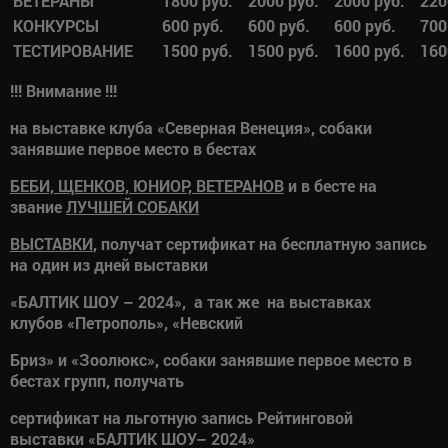
ВЕТЕРАНЫ
1800 руб.
2000 руб.
2000 руб.
220
КОНКУРСЫ
600 руб.
600 руб.
600 руб.
700
ТЕСТИРОВАНИЕ
1500 руб.
1500 руб.
1600 руб.
160
!!! Внимание !!!
на выставке клуба «Северная Венеция», собаки
занявшие первое место в бестах
БЕБИ, ЩЕНКОВ, ЮНИОР, ВЕТЕРАНОВ
и в бесте на
звание
ЛУЧШЕЙ СОБАКИ
ВЫСТАВКИ
, получат сертификат на бесплатную запись
на один из дней выставки
«БАЛТИК ШОУ – 2024», а так же на выставках
клубов «Петрополь», «Невский
Бриз» и «Зоолюкс», собаки занявшие первое место в
бестах групп, получать
сертификат на льготную запись Рейтинговой
выставки «БАЛТИК ШОУ– 2024»