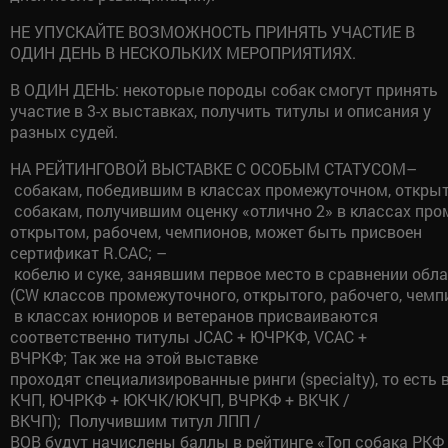
НЕ УПУСКАЙТЕ ВОЗМОЖНОСТЬ ПРИНЯТЬ УЧАСТИЕ В
ОДИН ДЕНЬ В НЕСКОЛЬКИХ МЕРОПРИЯТИЯХ.
В ОДИН ДЕНЬ: некоторые породы собак смогут принять
участие в 3-х выставках, получить титулы и описания у
разных судей.
НА РЕЙТИНГОВОЙ ВЫСТАВКЕ С ОСОБЫМ СТАТУСОМ–
собакам, победившим в классах промежуточном, открыто
собакам, получившим оценку «отлично 2» в классах пр
открытом, рабочем, чемпионов, может быть присвоен
сертификат R.CAC; –
кобелю и суке, занявшим первое место в сравнении обл
(CW классов промежуточного, открытого, рабочего, чемп
в классах юниоров и ветеранов присваиваются
соответственно титулы JCAC + ЮЧРКФ, VCAC +
ВЧРКФ; Так же на этой выставке
проходят специализированные ринги (specialty), то ест
КЧП, ЮЧРКФ + ЮКЧК/ЮКЧП, ВЧРКФ + ВКЧК /
ВКЧП); Получившим титул ЛПП /
BOB будут начислены баллы в рейтинге «Топ собака РКФ 