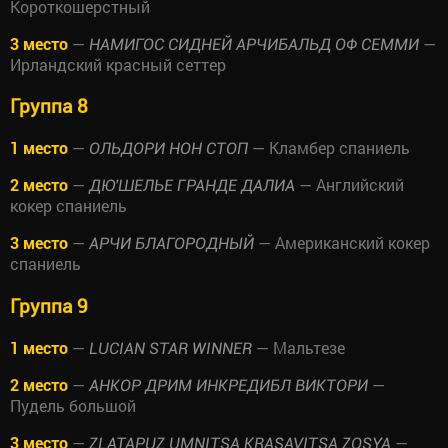
Короткошерстный
3 место
—
—
НАМИГОС СИДНЕЙ АРЧИБАЛЬД ОФ СЕММИ
Ирландский красный сеттер
Группа 8
1 место
—
— Кламбер спаниель
ОЛЬДОРИ НОН СТОП
2 место
—
— Английский
ДЮ'ШЕЛЬЕ ГРАНДЕ ДАЛИА
кокер спаниель
3 место
—
— Американский кокер
АРЧИ БЛАГОРОДНЫЙ
спаниель
Группа 9
1 место
—
— Мальтезе
LUCIAN STAR WINNER
2 место
—
—
АНКОР ДРИМ ИНКРЕДИБЛ ВИКТОРИ
Пудель большой
3 место
—
—
ZLATAPUZ UMNITSA KRASAVITSA ZOSYA