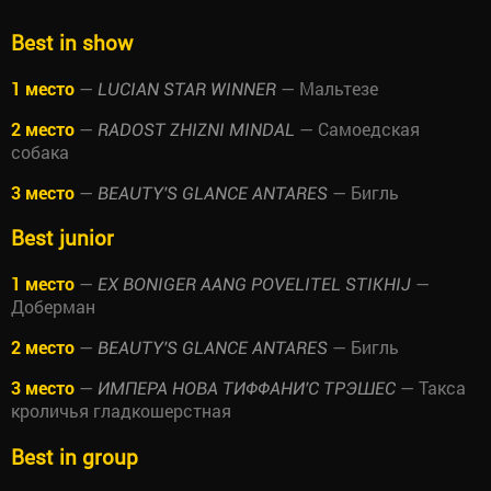
Best in show
1 место
—
— Мальтезе
LUCIAN STAR WINNER
2 место
—
— Самоедская
RADOST ZHIZNI MINDAL
собака
3 место
—
— Бигль
BEAUTY'S GLANCE ANTARES
Best junior
1 место
—
—
EX BONIGER AANG POVELITEL STIKHIJ
Доберман
2 место
—
— Бигль
BEAUTY'S GLANCE ANTARES
3 место
—
— Такса
ИМПЕРА НОВА ТИФФАНИ'С ТРЭШЕС
кроличья гладкошерстная
Best in group