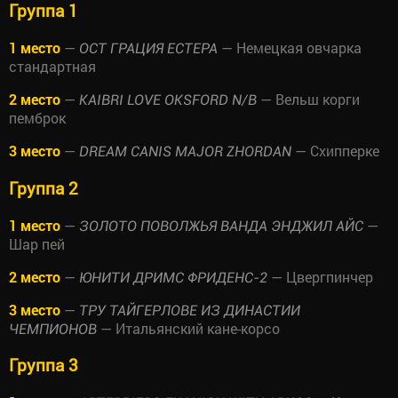
Группа 1
1 место
—
— Немецкая овчарка
ОСТ ГРАЦИЯ ЕСТЕРА
стандартная
2 место
—
— Вельш корги
KAIBRI LOVE OKSFORD N/B
пемброк
3 место
—
— Схипперке
DREAM CANIS MAJOR ZHORDAN
Группа 2
1 место
—
—
ЗОЛОТО ПОВОЛЖЬЯ ВАНДА ЭНДЖИЛ АЙС
Шар пей
2 место
—
— Цвергпинчер
ЮНИТИ ДРИМС ФРИДЕНС-2
3 место
—
ТРУ ТАЙГЕРЛОВЕ ИЗ ДИНАСТИИ
— Итальянский кане-корсо
ЧЕМПИОНОВ
Группа 3