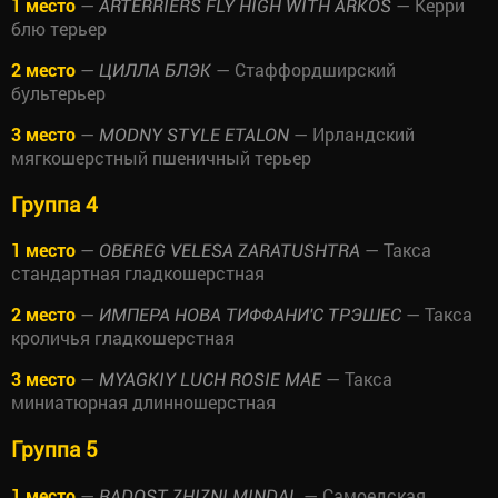
1 место
—
— Керри
ARTERRIERS FLY HIGH WITH ARKOS
блю терьер
2 место
—
— Стаффордширский
ЦИЛЛА БЛЭК
бультерьер
3 место
—
— Ирландский
MODNY STYLE ETALON
мягкошерстный пшеничный терьер
Группа 4
1 место
—
— Такса
OBEREG VELESA ZARATUSHTRA
стандартная гладкошерстная
2 место
—
— Такса
ИМПЕРА НОВА ТИФФАНИ'С ТРЭШЕС
кроличья гладкошерстная
3 место
—
— Такса
MYAGKIY LUCH ROSIE MAE
миниатюрная длинношерстная
Группа 5
1 место
—
— Самоедская
RADOST ZHIZNI MINDAL