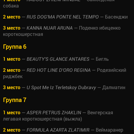
собака
2 место
—
— Басенджи
RUS DOG'MA PONTE NEL TEMPO
3 место
—
— Поденко ибиценко
KANNA NUAR ARUNA
короткошерстная
Группа 6
1 место
—
— Бигль
BEAUTY'S GLANCE ANTARES
2 место
—
— Родезийский
RED HOT LINE D'ORO REGINA
риджбек
3 место
—
— Далматин
U Spot Me Iz Terletskoy Dubravy
Группа 7
1 место
—
— Венгерская
ASPER PETRUS ZHAKLIN
легавая короткошерстная (выжла)
2 место
—
— Веймаранер
FORMULA AZARTA ZLATIMIR