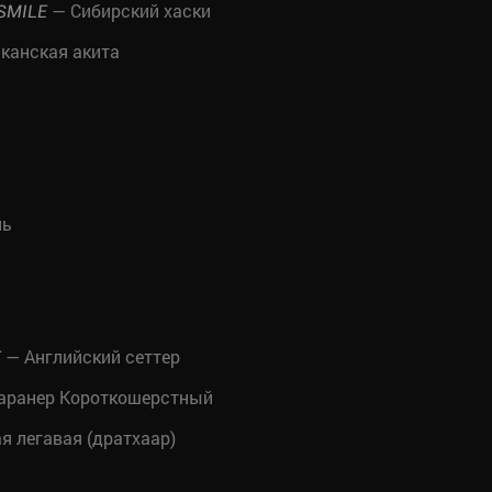
— Сибирский хаски
SMILE
канская акита
ль
— Английский сеттер
Т
аранер Короткошерстный
 легавая (дратхаар)