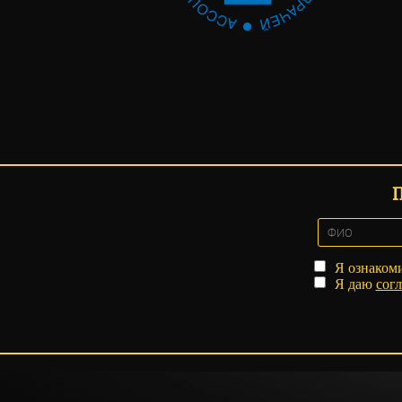
Я ознаком
Я даю
согл