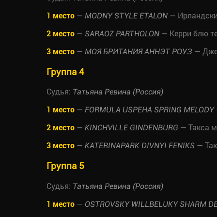
1 место
—
— Ирландски
MODNY STYLE ETALON
2 место
—
— Керри блю т
SARAOZ PARTHOLON
3 место
—
— Дже
МОЯ БРИТАНИЯ АННЭТ РОУЗ
Группа 4
Судья:
Татьяна Ревина (Россия)
1 место
—
FORMULA USPEHA SPRING MELODY
2 место
—
— Такса 
KINCHVILLE GINDENBURG
3 место
—
— Так
KATERINAPARK DIVNYI FENIKS
Группа 5
Судья:
Татьяна Ревина (Россия)
1 место
—
OSTROVSKY WILLBELUKY SHARM D