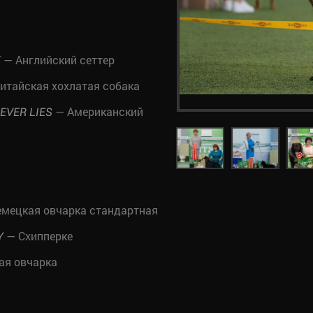
— Английский сеттер
Т
итайская хохлатая собака
— Американский
EVER LIES
мецкая овчарка стандартная
— Схипперке
Y
ая овчарка