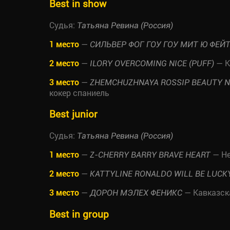
Best in show
Судья:
Татьяна Ревина (Россия)
1 место
—
СИЛЬВЕР ФОГ ГОУ ГОУ МИТ Ю ФЕЙ
2 место
—
— К
ILORY OVERCOMING NICE (PUFF)
3 место
—
ZHEMCHUZHNAYA ROSSIP BEAUTY N
кокер спаниель
Best junior
Судья:
Татьяна Ревина (Россия)
1 место
—
— Не
Z-CHERRY BARRY BRAVE HEART
2 место
—
KATTYLINE RONALDO WILL BE LUCK
3 место
—
— Кавказск
ДОРОН МЭЛЕХ ФЕНИКС
Best in group