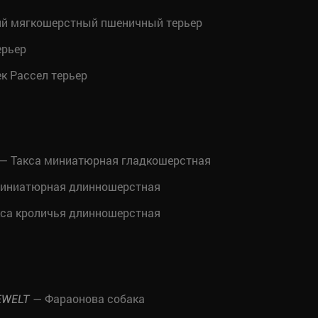
й мягкошерстный пшеничный терьер
ерьер
к Рассел терьер
— Такса миниатюрная гладкошерстная
миниатюрная длинношерстная
са кроличья длинношерстная
— Фараонова собака
EWELT