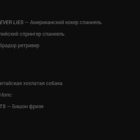
— Американский кокер спаниель
EVER LIES
лийский спрингер спаниель
брадор ретривер
итайская хохлатая собака
Мопс
— Бишон фризе
ETS