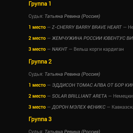
Группа 1
Судья:
Татьяна Ревина (Россия)
1 место
—
— Не
Z-CHERRY BARRY BRAVE HEART
2 место
—
ЖЕМЧУЖИНА РОССИИ ЮВЕНТУС ВИ
3 место
—
— Вельш корги кардиган
NAKHT
Группа 2
Судья:
Татьяна Ревина (Россия)
1 место
—
ЭДДИСОН ТОМАС АЛВА ОТ БОР КИ
2 место
—
— Немецки
SOLAR BRILLIANT ARETA
3 место
—
— Кавказск
ДОРОН МЭЛЕХ ФЕНИКС
Группа 3
Судья:
Татьяна Ревина (Россия)