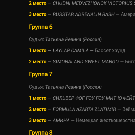
2 место
—
CHUDNI MEDVEZHONOK VICTORIUS 
3 место
—
— Амери
RUSSTAR ADRENALIN RASH
Группа 6
Судья:
Татьяна Ревина (Россия)
1 место
—
— Бассет хаунд
LAYLAP CAMILA
2 место
—
— Биг
SIMONALAND SWEET MANGO
Группа 7
Судья:
Татьяна Ревина (Россия)
1 место
—
СИЛЬВЕР ФОГ ГОУ ГОУ МИТ Ю ФЕЙ
2 место
—
— Вейм
FORMULA AZARTA ZLATIMIR
3 место
—
— Немецкая жесткошерстная
АМИНА
Группа 8