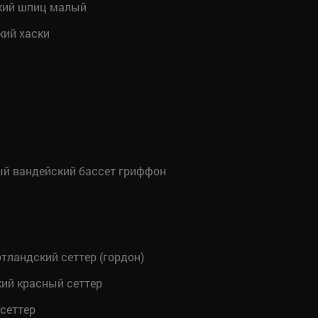
кий шпиц малый
ий хаски
й вандейский бассет гриффон
ландский сеттер (гордон)
ий красный сеттер
сеттер