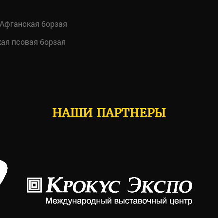
Афганская борзая
ая псовая борзая
НАШИ ПАРТНЕРЫ