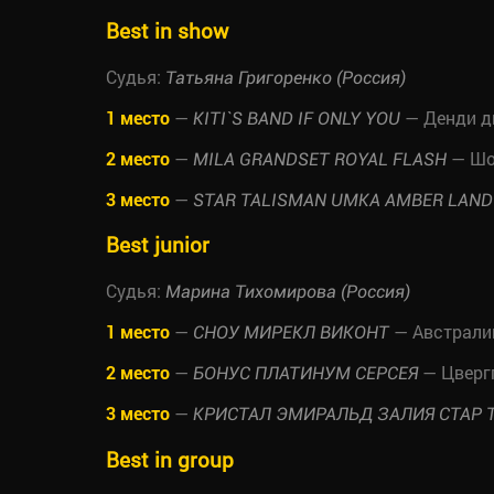
Best in show
Судья:
Татьяна Григоренко (Россия)
1 место
—
— Денди д
KITI`S BAND IF ONLY YOU
2 место
—
— Шот
MILA GRANDSET ROYAL FLASH
3 место
—
STAR TALISMAN UMKA AMBER LAND
Best junior
Судья:
Марина Тихомирова (Россия)
1 место
—
— Австрали
СНОУ МИРЕКЛ ВИКОНТ
2 место
—
— Цверг
БОНУС ПЛАТИНУМ СЕРСЕЯ
3 место
—
КРИСТАЛ ЭМИРАЛЬД ЗАЛИЯ СТАР
Best in group