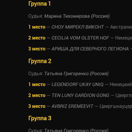
Группа 1
Судья:
Марина Тихомирова (Россия)
1 место
—
— Австрали
СНОУ МИРЕКЛ ВИКОНТ
2 место
—
— Немецк
CECILIA VOM OLSTER HOF
3 место
—
—
АРИША ДЛЯ СЕВЕРНОГО ЛЕГИОНА
Группа 2
Судья:
Татьяна Григоренко (Россия)
1 место
—
— Немецкий
LEGENDORF UKAY UNIQ
2 место
—
— Цвергп
TEN LUNY GARDION GONG
3 место
—
— Цвергшнауце
AVBRIZ EREMEEVIT
Группа 3
Судья:
Татьяна Григоренко (Россия)