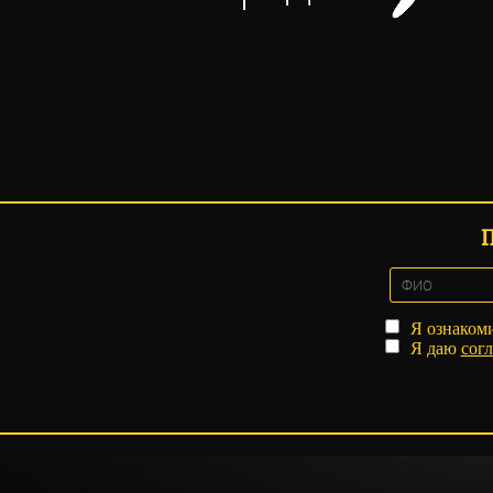
Я ознаком
Я даю
согл