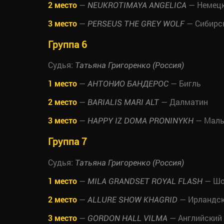
2 место
—
— Немец
NEUKROTIMAYA ANGELICA
3 место
—
— Сибирск
PERSEUS THE GREY WOLF
Группа 6
Судья:
Татьяна Григоренко (Россия)
1 место
—
— Бигль
АНТОНИО БАНДЕРОС
2 место
—
— Далматин
BARIALIS MARI ALT
3 место
—
— Малы
HAPPY IZ DOMA PRONINYKH
Группа 7
Судья:
Татьяна Григоренко (Россия)
1 место
—
— Шот
MILA GRANDSET ROYAL FLASH
2 место
—
— Ирландск
ALLURE SHOW KHAGRID
3 место
—
— Английский 
GORDON HALL VILMA