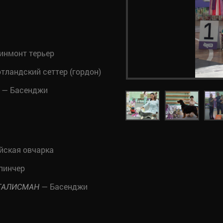
инмонт терьер
ландский сеттер (гордон)
— Басенджи
йская овчарка
пинчер
— Басенджи
 ТАЛИСМАН