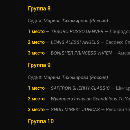
Группа 8
Судья:
Марина Тихомирова (Россия)
1 место
—
— Лабрадор
TESORO RUSSO DENVER
2 место
—
— Сассекс С
LEWIS ALESSI ANGELS
3 место
—
— Амери
BONISHER PRINCESS VIVIEN
Группа 9
Судья:
Марина Тихомирова (Россия)
1 место
—
— Ши-тц
SAFFRON SHERHY CLASSIC
2 место
—
Wyomaers Invasion Scandalous To Ya
3 место
—
— Русский т
SNOU MIREKL JUNCAS
Группа 10