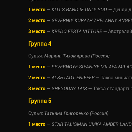
1 место
—
— Денди д
KITI`S BAND IF ONLY YOU
2 место
—
SEVERNIY KURAZH ZHELANNY ANGE
3 место
—
— Австралий
KREDO FESTA VITTORE
Группа 4
Судья:
Марина Тихомирова (Россия)
1 место
—
SEVERNOYE SIYANIYE MILAYA MILA
2 место
—
— Такса миниа
ALSHTADT ENIFFER
3 место
—
— Такса стандартн
SHEGODAY TAIS
Группа 5
Судья:
Татьяна Григоренко (Россия)
1 место
—
STAR TALISMAN UMKA AMBER LAND