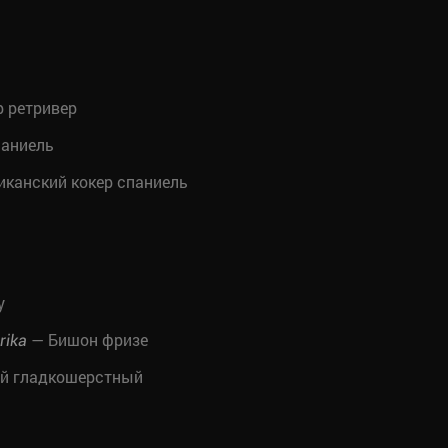
 ретривер
паниель
канский кокер спаниель
у
— Бишон фризе
rika
ой гладкошерстный