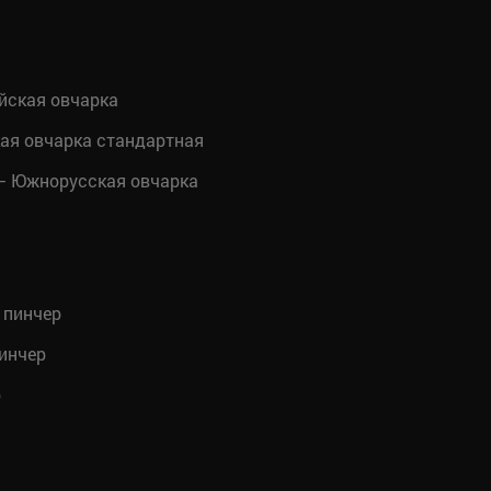
йская овчарка
ая овчарка стандартная
 Южнорусская овчарка
 пинчер
инчер
р