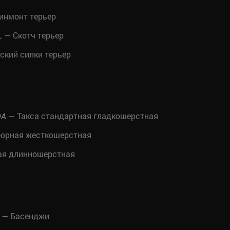
инмонт терьер
— Скотч терьер
L
ский силки терьер
— Такса стандартная гладкошерстная
DA
тюрная жесткошерстная
ая длинношерстная
— Басенджи