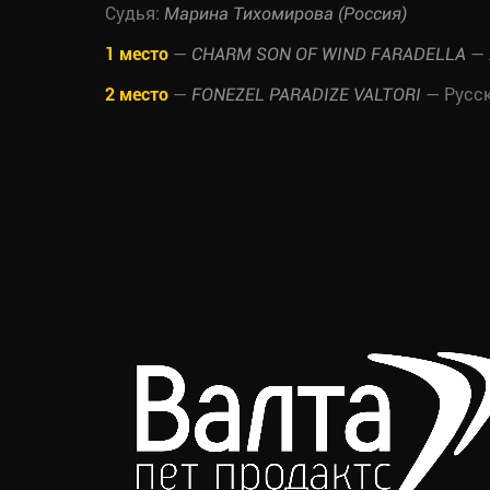
Судья:
Марина Тихомирова (Россия)
1 место
—
— 
CHARM SON OF WIND FARADELLA
2 место
—
— Русск
FONEZEL PARADIZE VALTORI