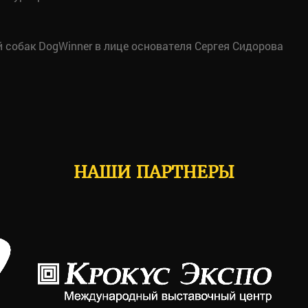
собак DogWinner в лице основателя Сергея Сидорова
НАШИ ПАРТНЕРЫ