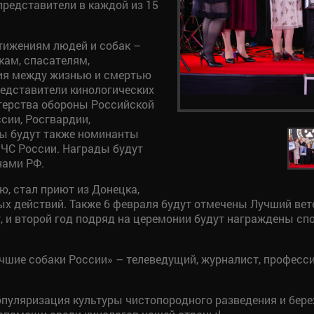
представители в каждой из 15
тижениям людей и собак –
ам, спасателям,
ия между жизнью и смертью
редставители кинологических
терства обороны Российской
сии, Росгвардии,
ы будут также номинанты
ЧС России. Награды будут
нами РФ.
, стал приют из Донецка,
ых действий. Также 6 февраля будут отмечены Лучший вет
, и второй год подряд на церемонии будут награждены с
шие собаки России» – телеведущий, журналист, професси
пуляризация культуры чистопородного разведения и бере