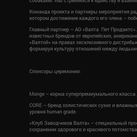
собаками. Мы стремимся к единству и взаим
Команда проекта и партнеры мероприятия ра
котором достижение каждого его члена – побе
Главный партнер – АО «Валта Пет Продактс».
известных брендов от европейских, американ
«Валтой» на правах эксклюзивного дистрибью
формируя культуру отношений между людьми
Спонсоры церемонии:
Monge – корма суперпремиумального класса д
CORE – бренд холистических сухих и влажных
уровня human grade.
«Клуб Заводчиков Валта» – специальный про
сохранении здорового и красивого потомства