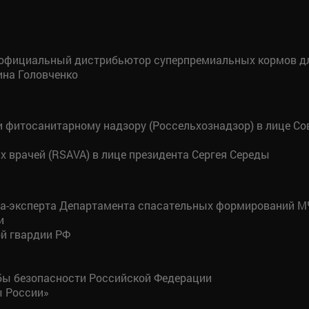
, официальный дистрибьютор суперпремиальных кормов дл
ина Головченко
и фитосанитарному надзору (Россельхознадзор) в лице С
 врачей (RSAVA) в лице президента Сергея Середы
та-эксперта Департамента спасательных формирований М
и
й гвардии РФ
бы безопасности Российской Федерации
 России»