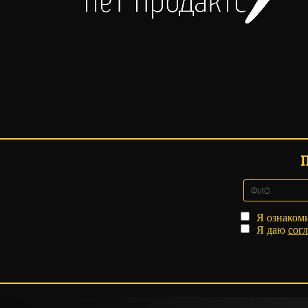
Я ознаком
Я даю
согл