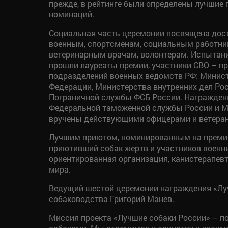
прежде, в рейтинге были определены лучшие 
номинаций.
Социальная часть церемонии посвящена дос
военным, спортсменам, социальным работник
ветеринарным врачам, волонтерам. Испытан
прошли лауреаты премии, участники СВО – п
подразделений военных ведомств РФ: Минис
Федерации, Министерства внутренних дел Рос
Пограничной службы ФСБ России. Награжден
Федеральной таможенной службы России и М
вручены действующими офицерами и ветера
Лучшим приютом, номинированным на премию
приютивший собак жертв и участников военн
ориентированная организация, канистерапевт
мира.
Ведущий шестой церемонии награждения «Луч
собаководства Григорий Манев.
Миссия проекта «Лучшие собаки России» – по