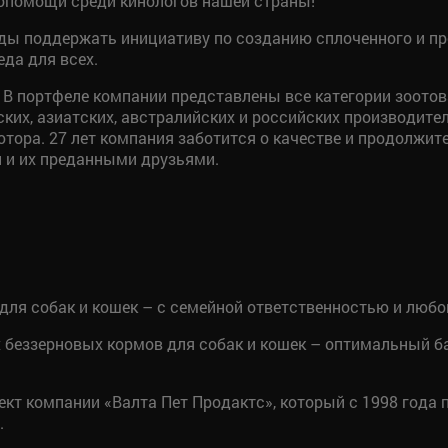
опомощи среди кинологов нашей страны!
ды поддержать инициативу по созданию сплоченного и пр
да для всех.
 В портфеле компании представлены все категории зоотов
ских, азиатских, австралийских и российских производите
тора. 27 лет компания заботится о качестве и продолжи
 и их преданными друзьями.
ля собак и кошек – с семейной ответственностью и любов
 беззерновых кормов для собак и кошек – оптимальный ба
ект компании «Валта Пет Продактс», который с 1998 года
.