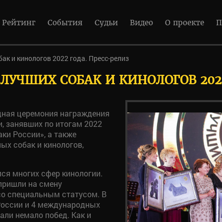
Рейтинг
События
Судьи
Видео
О проекте
П
бак и кинологов 2022 года. Пресс-релиз
ЛУЧШИХ СОБАК И КИНОЛОГОВ 202
одная церемония награждения
и, занявших по итогам 2022
ки России», а также
ых собак и кинологов,
ся многих сфер кинологии.
пришли на смену
со специальным статусом. В
 России и 4 международных
али немало побед. Как и