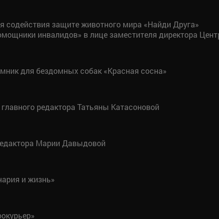
я содействия защите животного мира «Найди Друга»
помощники инвалидов» в лице заместителя директора Цен
мник для бездомных собак «Красная сосна»
 главного редактора Татьяны Катасоновой
 редактора Марии Давыдовой
нария и жизнь»
оокурьер»