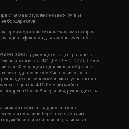
ира стало выступление кавер-группы
ее бордер-колли.
ик, производитель химических имитаторов
ния, идентификации для кинологической
РЫ РОССИИ»: руководитель Центрального
скому воспитанию «ОФИЦЕРОВ РОССИИ», Герой
ссийской Федерации подполковник Юрасов
ических подразделений Кинологического
 руководитель кинологического управления
ического центра ФТС России) майор
и Андреев Павел Валерьевич, руководитель
розыскной службы гвардии сержант
емецкой овчаркой Беретта и вожатый
о служебной собакой минно-розыскной