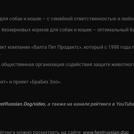
ля собак и кошек – с семейной ответственностью и любов
 беззерновых кормов для собак и кошек – оптимальный ба
ект компании «Валта Пет Продактс», который с 1998 года
.
 общественная организация содействия защите животног
ит» и проект «БраБез Зоо».
estRussian.Dog/
video
, а также на канале рейтинга в YouTube
ейтинга можно посмотреть на сайте:
www.bestrussian.dog