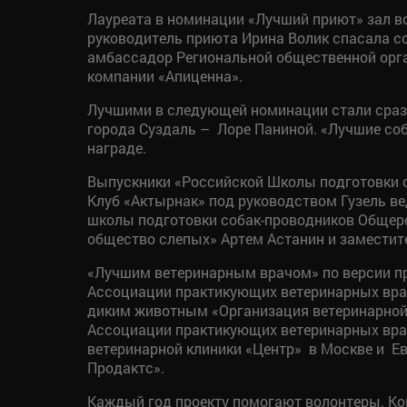
Лауреата в номинации «Лучший приют» зал в
руководитель приюта Ирина Волик спасала со
амбассадор Региональной общественной орга
компании «Апиценна».
Лучшими в следующей номинации стали сразу 
города Суздаль – Лоре Паниной. «Лучшие соб
награде.
Выпускники «Российской Школы подготовки с
Клуб «Актырнак» под руководством Гузель ве
школы подготовки собак-проводников Общер
общество слепых» Артем Астанин и заместит
«Лучшим ветеринарным врачом» по версии про
Ассоциации практикующих ветеринарных враче
диким животным «Организация ветеринарной
Ассоциации практикующих ветеринарных врач
ветеринарной клиники «Центр» в Москве и Е
Продактс».
Каждый год проекту помогают волонтеры. К