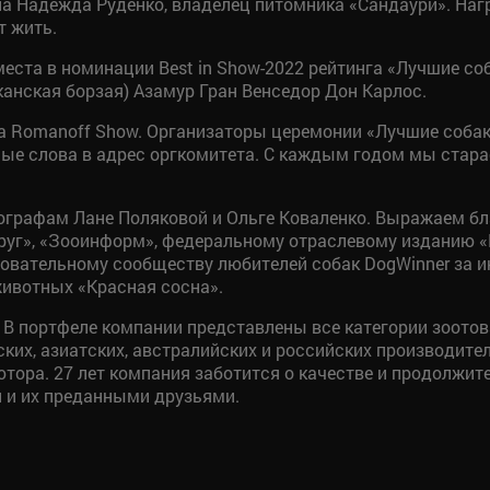
 Надежда Руденко, владелец питомника «Сандаури». Нагр
т жить.
еста в номинации Best in Show-2022 рейтинга «Лучшие соб
анская борзая) Азамур Гран Венседор Дон Карлос.
ппа Romanoff Show. Организаторы церемонии «Лучшие соба
ые слова в адрес оргкомитета. С каждым годом мы стара
графам Лане Поляковой и Ольге Коваленко. Выражаем б
руг», «Зооинформ», федеральному отраслевому изданию «
разовательному сообществу любителей собак DogWinner за
ивотных «Красная сосна».
 В портфеле компании представлены все категории зоотов
ских, азиатских, австралийских и российских производите
тора. 27 лет компания заботится о качестве и продолжи
 и их преданными друзьями.