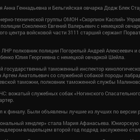
 Анна Геннадьевна и Бельгийская овчарка Додж Блек Ста
нерно-технической группы ОМОН «Скорпион Каспий» Управ
полиции Соколенко Евгений Валерьевич с немецкой овчарк
ого центра войсковой части 3111 старший сержант Порва
ЛНР полковник полиции Погорелый Андрей Алексеевич и с
бенко Юлия Георгиевна с немецкой овчаркой Шейла.
й государственный таможенный инспектор кинологическо
 Артем Анатольевич со служебной собакой породы лабра
евской таможни, полковник таможенной службы Малиновс
ЧС: вожатый служебных собак «Ногинского Спасательного
артер.
л к финалу. Были объявлены лучшие из лучших по версии 
нальный хендлер» стала Мария Афанасьева. Юниорскую п
м хендлером-владельцем второй год подряд заслуженно ста