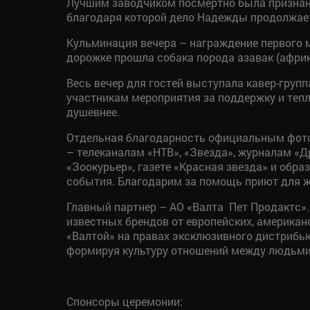
Лучшим заводчиком посмертно была признана
благодаря которой дело Надежды продолжае
Кульминация вечера – награждение первого м
дорожке прошла собака порода азавак (африк
Весь вечер для гостей выступала кавер-гру
участникам мероприятия за поддержку и тепл
душевнее.
Отдельная благодарность официальным фото
– телеканалам «НТВ», «Звезда», журналам «Д
«Зоокурьер», газете «Красная звезда» и об
события. Благодарим за помощь приют для ж
Главный партнер – АО «Валта Пет Продактс».
известных брендов от европейских, американ
«Валтой» на правах эксклюзивного дистрибью
формируя культуру отношений между людьми
Спонсоры церемонии: