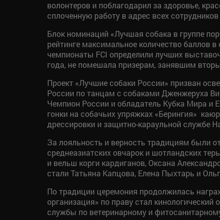
волонтеров и поблагодарил за здоровье, кра
сплоченную работу в адрес всех сотрудников
Блок номинаций «Лучшая собака в группе по
рейтинге максимальное количество баллов в
чемпионаты FCI определили лучших выставочн
года, не помешала призерам, занявшим вторы
Проект «Лучшие собаки России» призван осв
России по танцам с собаками Дженжеруха Вит
Чемпион России и обладатель Кубка Мира и Е
гонки на собачьих упряжках «Берингия» каюр
дрессировки и защитно-караульной службе На
За лояльность и верность традициям были о
среднеазиатских овчарок и шотландских терь
и вельш корги кардиганов, Оксана Александр
стали Татьяна Капцова, Елена Пыхтарь и Оль
По традиции церемония продолжилась награ
организация» по праву стал кинологический 
службы по ветеринарному и фитосанитарному 