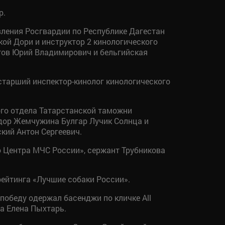
р.
ления Росгвардии по Республике Дагестан
ой Дори и инструктор 2 кинологического
тов Юрий Владимирович и бельгийская
тарший инспектор-кинолог кинологического
го отдела Татарстанской таможни
дор Жемчужина Булгар Лучик Солнца и
кий Антон Сергеевич.
 Центра МЧС России», сержант Трубникова
рейтинга «Лучшие собаки России».
обеду одержал басенджи по кличке All
ла Елена Пыхтарь.