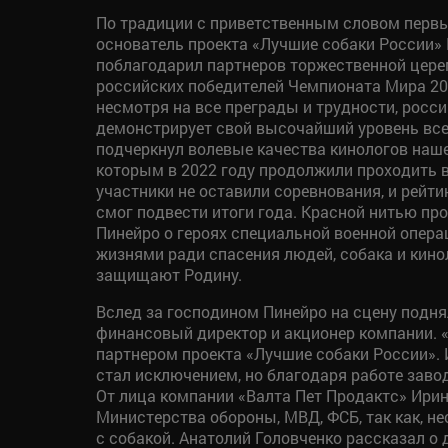
По традиции с приветственным словом первы
основатель проекта «Лучшие собаки России» 
поблагодарил партнеров торжественной цере
российских победителей Чемпионата Мира 202
несмотря на все преграды и трудности, росс
демонстрирует свой высочайший уровень все
подчеркнул волевые качества кинологов наш
которым в 2022 году продолжили проходить в
участники не оставили соревнования, и рейт
смог подвести итоги года. Красной нитью пр
Пинейро о героях специальной военной операц
жизнями ради спасения людей, собака и кин
защищают Родину.
Вслед за господином Пинейро на сцену подня
финансовый директор и акционер компании. 
партнером проекта «Лучшие собаки России». И
стал исключением, но благодаря работе зав
От лица компании «Валта Пет Продактс» Ири
Министерства обороны, МВД, ФСБ, так как, не
с собакой. Анатолий Головченко рассказал о 