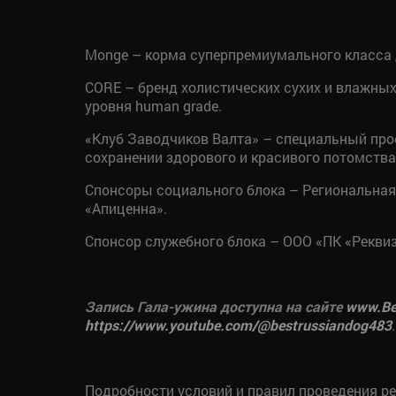
Monge – корма суперпремиумального класса д
CORE – бренд холистических сухих и влажных
уровня human grade.
«Клуб Заводчиков Валта» – специальный про
сохранении здорового и красивого потомства
Спонсоры социального блока – Региональная
«Апиценна».
Спонсор служебного блока – ООО «ПК «Реквиз
Запись Гала-ужина доступна на сайте
www
.B
https
://
www
.
youtube
.
com
/@
bestrussiandog
483
.
Подробности условий и правил проведения р