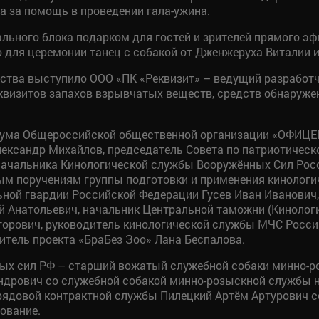
а за помощь в проведении гала-ужина.
льного блока подарком для гостей и зрителей прямого эф
для церемонии танец с собакой от Дженжеруха Виталии и 
тва выступило ООО «ПК «Реквизит» – ведущий разработч
квизитов запахов взрывчатых веществ, средств обнаруже
иума Общероссийской общественной организации «ОФИЦЕ
Александр Михайлов, председатель Совета по патриотиче
 начальника Кинологической службы Вооружённых Сил Ро
бым поручениям группы подготовки и применения кинолог
ной гвардии Российской Федерации Гусев Иван Иванович,
й Анатольевич, начальник Центральной таможни (Кинолог
орович, руководитель кинологической службы МЧС Росси
итель проекта «БраБез Зоо» Лана Беспалова.
ных сил РФ – старший вожатый служебной собаки минно-
ндрович со служебной собакой минно-розыскной службы н
ядовой контрактной службы Пилецкий Артём Артурович с
ование.