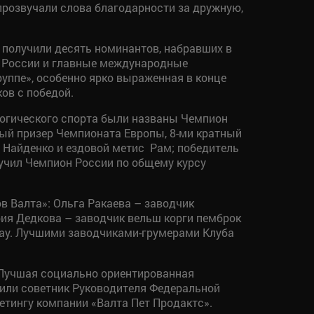
 прозвучали слова благодарности за дружную,
 получили десять номинантов, набравших в
й России и главные международные
уппе», особенно ярко выраженная в конце
ов с победой.
логического спорта были названы Чемпион
вый призер Чемпионата Европы, 8-ми кратный
 Найденко и ездовой метис Рам; победитель
лучил Чемпион России по общему курсу
.
 Валта»: Ольга Ракаева – заводчик
рия Дедкова – заводчик вельш корги пемброк
-чау. Лучшими заводчиками-грумерами Клуба
Лучшая социально ориентированная
чили советник Руководителя Федеральной
етингу компании «Валта Пет Продактс».