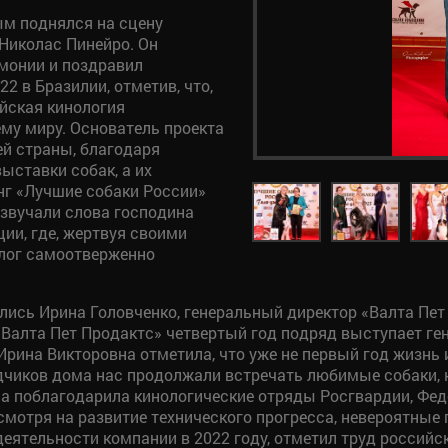
м поднялся на сцену
Николас Пинейро. Он
монии и поздравил
2 в Бразилии, отметив, что,
ийская кинология
му миру. Основатель проекта
ей страны, благодаря
ыставки собак, а их
инг «Лучшие собаки России»
озвучали слова господина
ии, где, жертвуя своими
олог самоотверженно
лись Ирина Головченко, генеральный директор «Валта Пет
«Валта Пет Продактс» четвертый год подряд выступает г
рина Викторовна отметила, что уже не первый год жизнь 
одчиков дома нас продолжали встречать любимые собаки, 
на поблагодарила кинологические отряды Росгвардии, Фе
смотря на развитие технического прогресса, невероятные 
деятельности компании в 2022 году, отметил труд российс