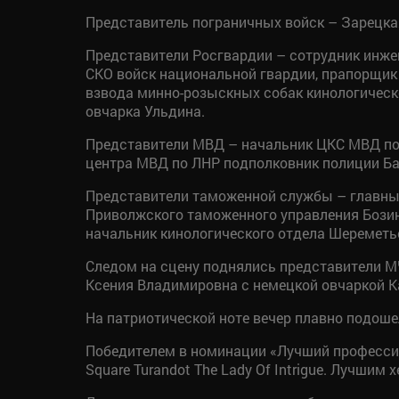
Представитель пограничных войск – Зарецкая
Представители Росгвардии – сотрудник инже
СКО войск национальной гвардии, прапорщик 
взвода минно-розыскных собак кинологическ
овчарка Ульдина.
Представители МВД – начальник ЦКС МВД по 
центра МВД по ЛНР подполковник полиции Ба
Представители таможенной службы – главны
Приволжского таможенного управления Бозин
начальник кинологического отдела Шереметь
Следом на сцену поднялись представители М
Ксения Владимировна с немецкой овчаркой К
На патриотической ноте вечер плавно подоше
Победителем в номинации «Лучший профессио
Square Turandot The Lady Of Intrigue. Лучши