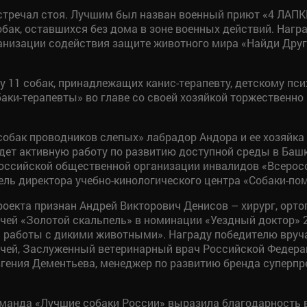
стречал стоя. Лучшим был назван военный приют «4 ЛАПК
бак, оставшихся без дома в зоне военных действий. Наг
низации содействия защите животного мира «Найди Друга
11 собак, принадлежащих канис-терапевту, детскому псих
аки-терапевты» во главе со своей хозяйкой торжественно
обак проводников слепых» лабрадор Андора и ее хозяйка 
дет активную работу по развитию доступной среды в Баш
оссийской общественной организации инвалидов «Всеросс
ель директора учебно-кинологического центра «Собаки-по
екта признан Андрей Викторович Денисов – хирург, ортоп
й «Золотой скальпель» в номинации «Уездный доктор» 20
 работы с дикими животными». Награду победителю вруча
ей, Заслуженный ветеринарный врач Российской Федерац
вгения Дементьева, менеджер по развитию бренда суперп
оманда «Лучшие собаки России» выразила благодарность