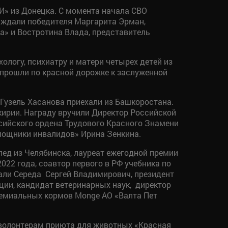
И» из Донецка. С момента начала СВО
раждали победителя Маргарита Эрман,
» и Востротина Влада, представитель
ологу, психиатру и матери четырех детей из
 прошли по красной дорожке к заслуженной
Гузель Хасанова приехали из Башкоростана.
кирии. Награду вручили Директор Российской
ийского ордена Трудового Красного Знамени
мощники инвалидов» Ирина Зенкина.
ед из Челябинска, лауреат ежегодной премии
22 года, соавтор первого в РФ учебника по
ли Середа Сергей Владимирович, президент
ии, кандидат ветеринарных наук, директор
ремиальных кормов Monge АО «Валта Пет
 волонтерам приюта для животных «Красная