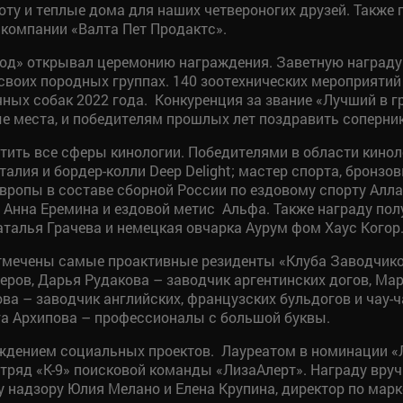
соту и теплые дома для наших четвероногих друзей. Также
 компании «Валта Пет Продактс».
род» открывал церемонию награждения. Заветную награду
 своих породных группах. 140 зоотехнических мероприяти
ых собак 2022 года. Конкуренция за звание «Лучший в гр
е места, и победителям прошлых лет поздравить соперник
етить все сферы кинологии. Победителями в области кино
алия и бордер-колли Deep Delight; мастер спорта, бронзо
вропы в составе сборной России по ездовому спорту Алла
 Анна Еремина и ездовой метис Альфа. Также награду по
талья Грачева и немецкая овчарка Аурум фом Хаус Когор
тмечены самые проактивные резиденты «Клуба Заводчиков
еров, Дарья Рудакова – заводчик аргентинских догов, Ма
ова – заводчик английских, французских бульдогов и чау
га Архипова – профессионалы с большой буквы.
ждением социальных проектов. Лауреатом в номинации «
отряд «К-9» поисковой команды «ЛизаАлерт». Награду вру
надзору Юлия Мелано и Елена Крупина, директор по марк