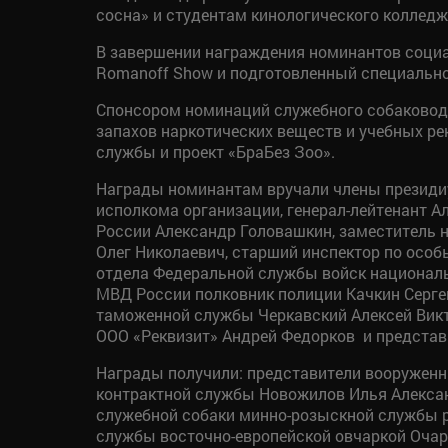
сосна» и студентам кинологического колледж
В завершении награждения номинантов социа
Romanoff Show и подготовленный специально 
Спонсором номинаций служебного собаководс
запахов наркотических веществ и учебных ре
службы и проект «БраБез Зоо».
Награды номинантам вручали члены презид
исполкома организации, генерал-лейтенант 
России Александр Головашкин, заместитель
Олег Николаевич, старший инспектор по осо
отдела Федеральной службы войск националь
МВД России полковник полиции Качкин Серге
таможенной службы Черкавский Алексей Викт
ООО «Реквизит» Андрей Федорков и представ
Награды получили: представители вооружен
контрактной службы Новожилов Илья Алекса
служебной собаки минно-розыскной службы р
службы восточно-европейской овчаркой Очар