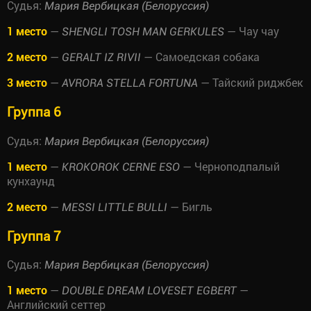
Судья:
Мария Вербицкая (Белоруссия)
1 место
—
— Чау чау
SHENGLI TOSH MAN GERKULES
2 место
—
— Самоедская собака
GERALT IZ RIVII
3 место
—
— Тайский риджбек
AVRORA STELLA FORTUNA
Группа 6
Судья:
Мария Вербицкая (Белоруссия)
1 место
—
— Черноподпалый
KROKOROK CERNE ESO
кунхаунд
2 место
—
— Бигль
MESSI LITTLE BULLI
Группа 7
Судья:
Мария Вербицкая (Белоруссия)
1 место
—
—
DOUBLE DREAM LOVESET EGBERT
Английский сеттер