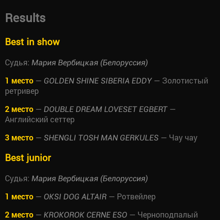
Results
Best in show
Судья:
Мария Вербицкая (Белоруссия)
1 место
—
— Золотистый
GOLDEN SHINE SIBERIA EDDY
ретривер
2 место
—
—
DOUBLE DREAM LOVESET EGBERT
Английский сеттер
3 место
—
— Чау чау
SHENGLI TOSH MAN GERKULES
Best junior
Судья:
Мария Вербицкая (Белоруссия)
1 место
—
— Ротвейлер
OKSI DOG ALTAIR
2 место
—
— Черноподпалый
KROKOROK CERNE ESO