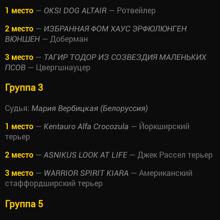
1 место
—
— Ротвейлер
OKSI DOG ALTAIR
2 место
—
ИЗБРАННАЯ ФОМ ХАУС ЭРФЮЛЮНГЕН
— Доберман
ВЮНШЕН
3 место
—
ТАГИР ТОДОР ИЗ СОЗВЕЗДИЯ МАЛЕНЬКИХ
— Цвергшнауцер
ПСОВ
Группа 3
Судья:
Мария Вербицкая (Белоруссия)
1 место
—
— Йоркширский
Kentauro Alfa Crocozula
терьер
2 место
—
— Джек Рассел терьер
ASNIKUS LOOK AT LIFE
3 место
—
— Американский
WARRIOR SPIRIT KIARA
стаффордширский терьер
Группа 5