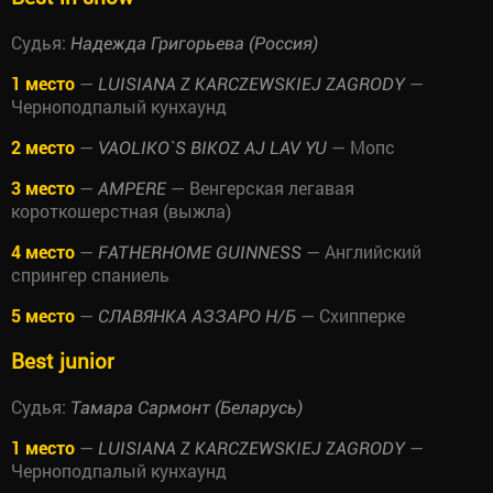
Судья:
Надежда Григорьева (Россия)
1 место
—
—
LUISIANA Z KARCZEWSKIEJ ZAGRODY
Черноподпалый кунхаунд
2 место
—
— Мопс
VAOLIKO`S BIKOZ AJ LAV YU
3 место
—
— Венгерская легавая
AMPERE
короткошерстная (выжла)
4 место
—
— Английский
FATHERHOME GUINNESS
спрингер спаниель
5 место
—
— Схипперке
СЛАВЯНКА АЗЗАРО Н/Б
Best junior
Судья:
Тамара Сармонт (Беларусь)
1 место
—
—
LUISIANA Z KARCZEWSKIEJ ZAGRODY
Черноподпалый кунхаунд