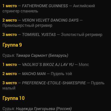
1 место
—
— Английский
FATHERHOME GUINNESS
спрингер спаниель
2 место
—
—
VERON VELVET DANCING DAYS
Прямошерстный ретривер
3 место
—
— Золотистый ретривер
TOMIRIEL YUSTAS
Группа 9
Судья:
Тамара Сармонт (Беларусь)
1 место
—
— Мопс
VAOLIKO`S BIKOZ AJ LAV YU
2 место
—
— Пудель той
MACHO MAN
3 место
—
— Пудель
PREFERENCE-ETOILE-SHAKESPIRE
малый
Группа 10
Судья:
Надежда Григорьева (Россия)