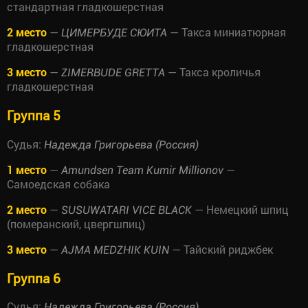
стандартная гладкошерстная
2 место
—
— Такса миниатюрная
ЦИМЕРБУДЕ СЮИТА
гладкошерстная
3 место
—
— Такса кроличья
ZIMERBUDE GRETTA
гладкошерстная
Группа 5
Судья:
Надежда Григорьева (Россия)
1 место
—
—
Amundsen Team Kumir Millionov
Самоедская собака
2 место
—
— Немецкий шпиц
SUSUWATARI VICE BLACK
(померанский, цвергшпиц)
3 место
—
— Тайский риджбек
AJMA MEDZHIK KUIN
Группа 6
Судья:
Надежда Григорьева (Россия)