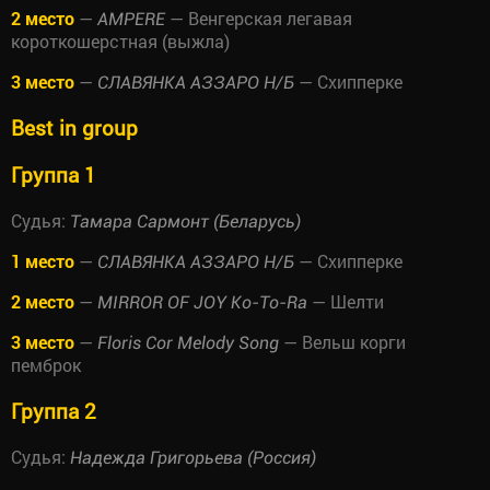
2 место
—
— Венгерская легавая
AMPERE
короткошерстная (выжла)
3 место
—
— Схипперке
СЛАВЯНКА АЗЗАРО Н/Б
Best in group
Группа 1
Судья:
Тамара Сармонт (Беларусь)
1 место
—
— Схипперке
СЛАВЯНКА АЗЗАРО Н/Б
2 место
—
— Шелти
MIRROR OF JOY Ko-To-Ra
3 место
—
— Вельш корги
Floris Cor Melody Song
пемброк
Группа 2
Судья:
Надежда Григорьева (Россия)