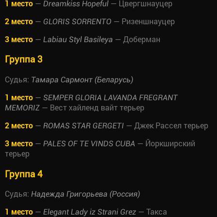
1 место
—
— Цвергшнауцер
Dreamkiss Hopeful
2 место
—
— Ризеншнауцер
GLORIS SORRENTO
3 место
—
— Доберман
Labiau Styl Basileya
Группа 3
Судья:
Тамара Сармонт (Беларусь)
1 место
—
SEMPER GLORIA LAVANDA FREGRANT
— Вест хайленд вайт терьер
MEMORIZ
2 место
—
— Джек Рассел терьер
ROMAS STAR GERGETI
3 место
—
— Йоркширский
PALES OF TE VINDS CUBA
терьер
Группа 4
Судья:
Надежда Григорьева (Россия)
1 место
—
— Такса
Elegant Lady iz Strani Grez