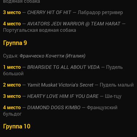
водяная собака
3 место
—
— Лабрадор ретривер
CHERRY HIT OF HIT
4 место
—
—
AVIATORS JEDI WARRIOR @ TEAM HARAT
Португальская водяная собака
Группа 9
Судья:
Франческо Кочетти (Италия)
1 место
—
— Пудель
BRIARSIDE TG ALL ABOUT VEDA
большой
2 место
—
— Пудель малый
Yamit Muskat Victoria's Secret
3 место
—
— Ши-тцу
HEARTY LOVE HIM IF YOU DARE
4 место
—
— Французский
DIAMOND DOGS KIMBO
бульдог
Группа 10