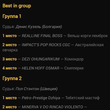
Best in group
Группа 1
Судья:
Денис Кузель (Болгария)
1 место
—
— Вельш корги пемброк
REALLINE FINAL BOSS
2 место
—
— Австралийская
IMPACT'S POP ROCKS CGC
овчарка
3 место
—
— Комондор
DEZI OHUNGARIKUM
4 место
—
— Схипперке
HELEN HOFF OSMAR
Группа 2
Судья:
Пол Стэнтон (Швеция)
1 место
—
— Тибетский мастиф
Petro-Prestige Dzhiya
2 место
—
—
MINERVA V DO RINCAO VIOLENTO