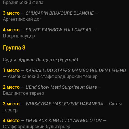
Бразильский фила
3 место
—
—
CHUCARIN BRAVOURE BLANCHE
Аргентинский дог
4 место
—
—
SILVER RAINBOW YULI CAESAR
Цвергшнауцер
Группа 3
Судья:
Адриан Ландарте (Уругвай)
1 место
—
KARBALLIDO STAFFS MAMBO GOLDEN LEGEND
— Американский стаффордширский терьер
2 место
—
—
L'End Show Metti Surprise At Glare
Бедлингтон терьер
3 место
—
— Скотч
WHISKYBAE HASLEMERE HABANERA
терьер
4 место
—
—
I'M BLACK KING DU CLAN'MOLOTOV
Стаффордширский бультерьер