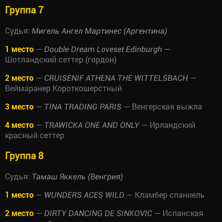
Группа 7
Судья:
Мигель Ангел Мартинес (Аргентина)
1 место
—
—
Double Dream Loveset Edinburgh
Шотландский сеттер (гордон)
2 место
—
—
CRUISENIF ATHENA THE WITTELSBACH
Веймаранер Короткошерстный
3 место
—
— Венгерская выжла
TINA TRADING PARIS
4 место
—
— Ирландский
TRAWICKA ONE AND ONLY
красный сеттер
Группа 8
Судья:
Тамаш Яккель (Венгрия)
1 место
—
— Кламбер спаниель
WUNDERS ACES WILD
2 место
—
— Испанская
DIRTY DANCING DE SINKOVIC