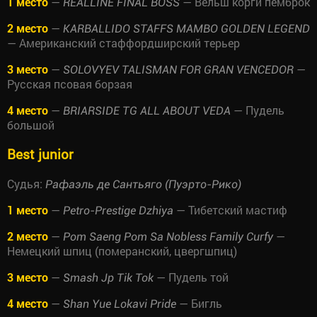
1 место
—
— Вельш корги пемброк
REALLINE FINAL BOSS
2 место
—
KARBALLIDO STAFFS MAMBO GOLDEN LEGEND
— Американский стаффордширский терьер
3 место
—
—
SOLOVYEV TALISMAN FOR GRAN VENCEDOR
Русская псовая борзая
4 место
—
— Пудель
BRIARSIDE TG ALL ABOUT VEDA
большой
Best junior
Судья:
Рафаэль де Сантьяго (Пуэрто-Рико)
1 место
—
— Тибетский мастиф
Petro-Prestige Dzhiya
2 место
—
—
Pom Saeng Pom Sa Nobless Family Curfy
Немецкий шпиц (померанский, цвергшпиц)
3 место
—
— Пудель той
Smash Jp Tik Tok
4 место
—
— Бигль
Shan Yue Lokavi Pride