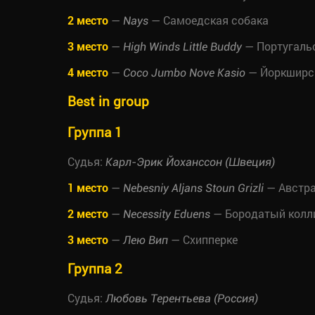
2 место
—
— Самоедская собака
Nays
3 место
—
— Португальс
High Winds Little Buddy
4 место
—
— Йоркширск
Coco Jumbo Nove Kasio
Best in group
Группа 1
Судья:
Карл-Эрик Йоханссон (Швеция)
1 место
—
— Австра
Nebesniy Aljans Stoun Grizli
2 место
—
— Бородатый колл
Necessity Eduens
3 место
—
— Схипперке
Лею Вип
Группа 2
Судья:
Любовь Терентьева (Россия)