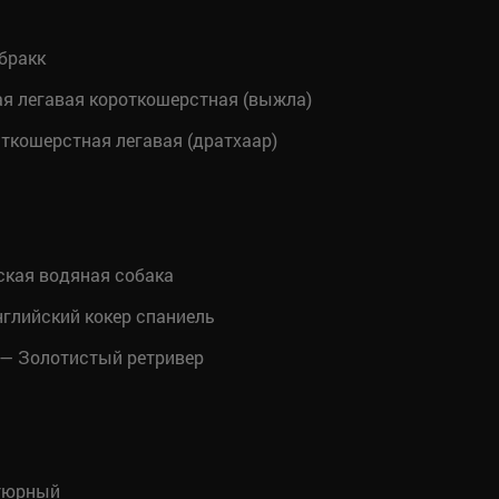
бракк
я легавая короткошерстная (выжла)
ткошерстная легавая (дратхаар)
кая водяная собака
глийский кокер спаниель
— Золотистый ретривер
тюрный