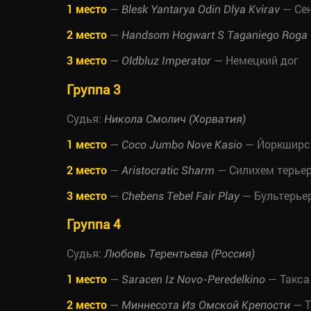
1 место
—
— Се
Blesk Yantarya Odin Dlya Kvirav
2 место
—
Handsom Hogwart S Taganiego Roga
3 место
—
— Немецкий дог
Oldbluz Imperator
Группа 3
Судья:
Никола Смолич (Хорватия)
1 место
—
— Йоркширск
Coco Jumbo Nove Kasio
2 место
—
— Силихем терье
Aristocratic Sharm
3 место
—
— Бультерье
Chebens Tebel Fair Play
Группа 4
Судья:
Любовь Терентьева (Россия)
1 место
—
— Такса
Saracen Iz Novo-Peredelkino
2 место
—
— Т
Миннесота Из Омской Крепости