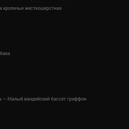
а кроличья жесткошерстная
бака
— Малый вандейский бассет гриффон
у