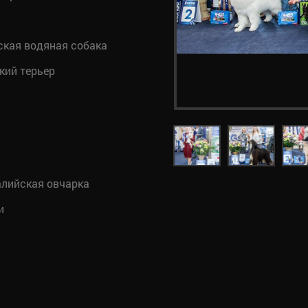
кая водяная собака
ий терьер
лийская овчарка
и