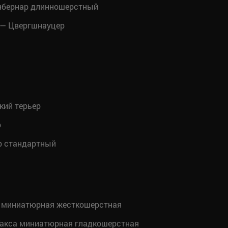
нбернар длинношерстный
— Цвергшнауцер
ий терьер
р
р стандартный
 миниатюрная жесткошерстная
акса миниатюрная гладкошерстная