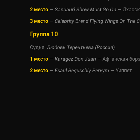
2 место
—
— Лхасск
Sandauri Show Must Go On
3 место
—
Celebrity Brend Flying Wings On The C
Группа 10
Судья:
Любовь Терентьева (Россия)
1 место
—
— Афганская бор
Karagez Don Juan
2 место
—
— Уиппет
Esaul Beguschiy Pervym