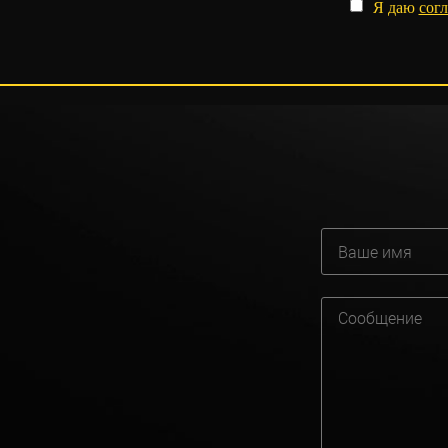
Я даю
согл