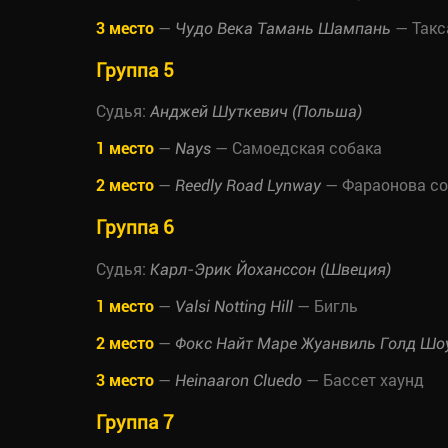
3 место
—
— Такс
Чудо Века Тамань Шампань
Группа 5
Судья:
Анджей Шуткевич (Польша)
1 место
—
— Самоедская собака
Nays
2 место
—
— Фараонова со
Reedly Road Lynway
Группа 6
Судья:
Карл-Эрик Йоханссон (Швеция)
1 место
—
— Бигль
Valsi Notting Hill
2 место
—
Фокс Найт Маре Жуанвиль Голд Шо
3 место
—
— Бассет хаунд
Heinaaron Cluedo
Группа 7