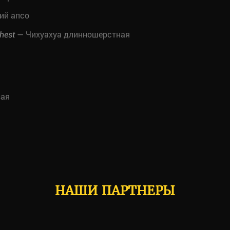
ий апсо
— Чихуахуа длинношерстная
hest
зая
НАШИ ПАРТНЕРЫ