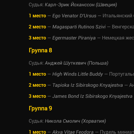
Судья:
Карл-Эрик Йоханссон (Швеция)
1 место
—
— Итальянский 
Ego Venator D'Ursus
2 место
—
— Венгерска
Magasparti Rutinos Szivi
3 место
—
— Немецкая жес
Egermaster Piraniya
Группа 8
Судья:
Анджей Шуткевич (Польша)
1 место
—
— Португальс
High Winds Little Buddy
2 место
—
— Ан
Tapioka Iz Sibirskogo Knyajestva
3 место
—
James Bond Iz Sibirskogo Knyajestva
Группа 9
Судья:
Никола Смолич (Хорватия)
1 место
—
— Пудель миниа
Akva Vitae Feodora